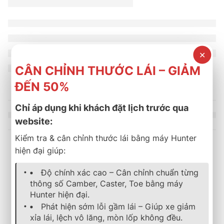
✕
CÂN CHỈNH THƯỚC LÁI – GIẢM
ĐẾN 50%
Chỉ áp dụng khi khách đặt lịch trước qua
website:
Kiểm tra & cân chỉnh thước lái bằng máy Hunter
hiện đại giúp:
Sản phẩm tương tự
Độ chính xác cao – Cân chỉnh chuẩn từng
thông số Camber, Caster, Toe bằng máy
Hunter hiện đại.
-23%
lốp xe
,
bridgestone
,
dualer
,
mới nhất
lốp xe
,
bridgestone
,
turanza
,
mới
Phát hiện sớm lỗi gầm lái – Giúp xe giảm
LỐP XE BRIDGESTONE 21
Lốp Bridgestone 235/80R16 Dueler 689
xỉa lái, lệch vô lăng, mòn lốp không đều.
3.800.000
₫
3.200.000
₫
4.920.000
₫