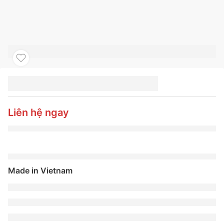
LỐP XE KUMHO
235/65R17 CRUGEN
KL33
Liên hệ ngay
Made in Vietnam