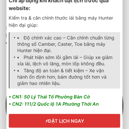
Chỉ áp dụng khi khách đặt lịch trước qua
website:
Kiểm tra & cân chỉnh thước lái bằng máy Hunter
hiện đại giúp:
50 Lý Thái Tổ, Phường Bàn Cờ, Thành phố Hồ Chí
Minh
Độ chính xác cao – Cân chỉnh chuẩn từng
thông số Camber, Caster, Toe bằng máy
Hunter hiện đại.
Phát hiện sớm lỗi gầm lái – Giúp xe giảm
xỉa lái, lệch vô lăng, mòn lốp không đều.
Tăng độ an toàn & tiết kiệm – Xe vận
hành ổn định hơn, bám đường tốt hơn và
giảm hao nhiên liệu.
• CN1: 50 Lý Thái Tổ Phường Bàn Cờ
• CN2: 111/2 Quốc lộ 1A Phường Thới An
⚡
ĐẶT LỊCH NGAY