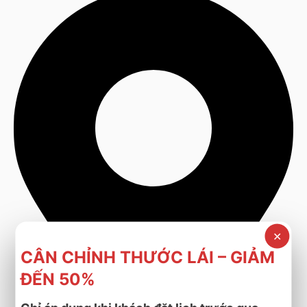
✕
CÂN CHỈNH THƯỚC LÁI – GIẢM
ĐẾN 50%