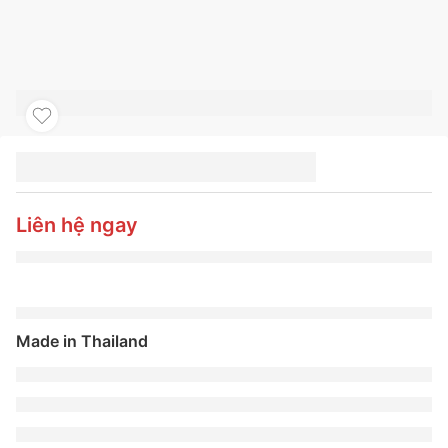
LỐP XE BF GOODRICH
285/60R18 118/115S
ALL TERRAIN KO3
Liên hệ ngay
Made in Thailand