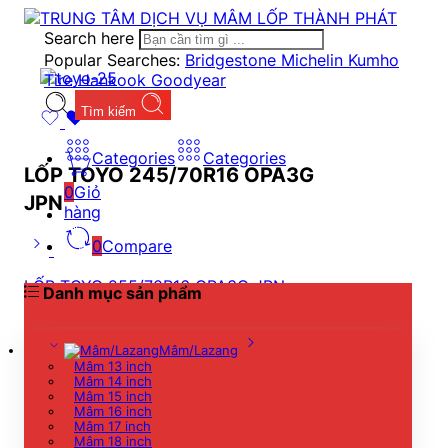
Search here
Popular Searches:
Bridgestone
Michelin
Kumho
Tire
Hankook
Goodyear
Tìm kiếm
Categories
Categories
LỐP TOYO 245/70R16 OPA3G
0
Giỏ
JPN
hàng
0
Compare
LỐP TOYO 255/70R16 OPA3G JPN
Danh mục sản phẩm
4.378.000
₫
Mâm/Lazang
Mâm 13 inch
Mâm 14 inch
LỐP TOYO 235/70R16 OPA3G JPN
Mâm 15 inch
Mâm 16 inch
4.012.800
₫
Mâm 17 inch
Mâm 18 inch