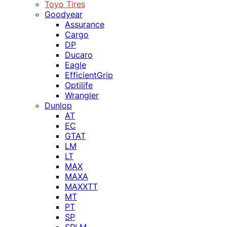
Toyo Tires
Goodyear
Assurance
Cargo
DP
Ducaro
Eagle
EfficientGrip
Optilife
Wrangler
Dunlop
AT
EC
GTAT
LM
LT
MAX
MAXA
MAXXTT
MT
PT
SP