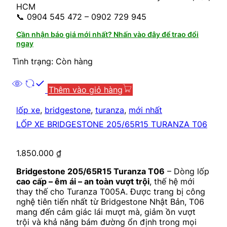
HCM
📞 0904 545 472 – 0902 729 945
Cần nhận báo giá mới nhất? Nhấn vào đây để trao đổi
ngay
Tình trạng: Còn hàng
Thêm vào giỏ hàng
lốp xe
,
bridgestone
,
turanza
,
mới nhất
LỐP XE BRIDGESTONE 205/65R15 TURANZA T06
1.850.000
₫
Bridgestone 205/65R15 Turanza T06
– Dòng lốp
cao cấp – êm ái – an toàn vượt trội
, thế hệ mới
thay thế cho Turanza T005A. Được trang bị công
nghệ tiên tiến nhất từ Bridgestone Nhật Bản, T06
mang đến cảm giác lái mượt mà, giảm ồn vượt
trội và khả năng bám đường ổn định trong mọi