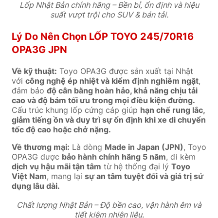
Lốp Nhật Bản chính hãng – Bền bỉ, ổn định và hiệu
suất vượt trội cho SUV & bán tải.
Lý Do Nên Chọn LỐP TOYO 245/70R16
OPA3G JPN
Về kỹ thuật:
Toyo OPA3G được sản xuất tại Nhật
với
công nghệ ép nhiệt và kiểm định nghiêm ngặt
,
đảm bảo
độ cân bằng hoàn hảo, khả năng chịu tải
cao và độ bám tối ưu trong mọi điều kiện đường.
Cấu trúc khung lốp cứng cáp giúp
hạn chế rung lắc,
giảm tiếng ồn và duy trì sự ổn định khi xe di chuyển
tốc độ cao hoặc chở nặng.
Về thương mại:
Là dòng
Made in Japan (JPN)
, Toyo
OPA3G được
bảo hành chính hãng 5 năm
, đi kèm
dịch vụ hậu mãi tận tâm
từ hệ thống đại lý
Toyo
Việt Nam
, mang lại
sự an tâm tuyệt đối và giá trị sử
dụng lâu dài.
Chất lượng Nhật Bản – Độ bền cao, vận hành êm và
tiết kiệm nhiên liệu.