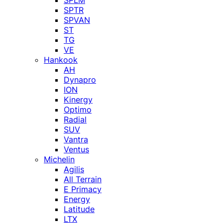
SPLM
SPTR
SPVAN
ST
TG
VE
Hankook
AH
Dynapro
ION
Kinergy
Optimo
Radial
SUV
Vantra
Ventus
Michelin
Agilis
All Terrain
E Primacy
Energy
Latitude
LTX