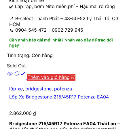
kích hoạt online
✔️ Lắp ráp, bơm Nito miễn phí – Hậu mãi rõ ràng
📍 B-select Thành Phát – 48-50-52 Lý Thái Tổ, Q3,
HCM
📞 0904 545 472 – 0902 729 945
Cần nhận báo giá mới nhất? Nhấn vào đây để trao đổi
ngay
Tình trạng: Còn hàng
Sold Out
Thêm vào giỏ hàng
lốp xe
,
bridgestone
,
potenza
Lốp Xe Bridgestone 215/45R17 Potenza EA04
2.862.000
₫
Bridgestone 215/45R17 Potenza EA04 Thái Lan
–