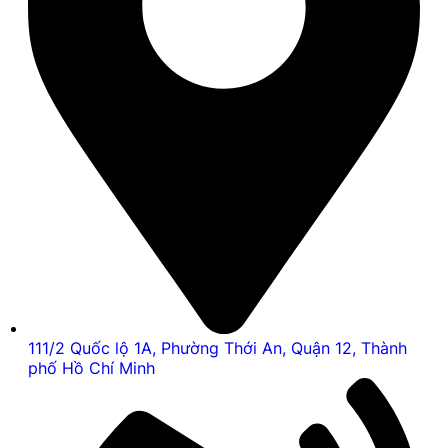
111/2 Quốc lộ 1A, Phường Thới An, Quận 12, Thành
phố Hồ Chí Minh