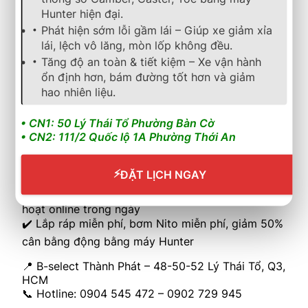
Hunter hiện đại.
Thêm vào giỏ hàng
Phát hiện sớm lỗi gầm lái – Giúp xe giảm xỉa
lái, lệch vô lăng, mòn lốp không đều.
lốp xe
,
bridgestone
,
turanza
,
mới nhất
Tăng độ an toàn & tiết kiệm – Xe vận hành
LỐP XE BRIDGESTONE 195/60R15 TURANZA T06
ổn định hơn, bám đường tốt hơn và giảm
hao nhiên liệu.
2.050.000
₫
• CN1: 50 Lý Thái Tổ Phường Bàn Cờ
Lốp Bridgestone Turanza T006 195/60R15 –
• CN2: 111/2 Quốc lộ 1A Phường Thới An
Made in Indonesia, chính hãng tại B-select Thành
Phát
✔️ Êm ái – Bám đường tốt – Tiết kiệm nhiên liệu
⚡
ĐẶT LỊCH NGAY
✔️ Chính sách bảo hành & hậu mãi minh bạch, kích
hoạt online trong ngày
✔️ Lắp ráp miễn phí, bơm Nito miễn phí, giảm 50%
cân bằng động bằng máy Hunter
📍 B-select Thành Phát – 48-50-52 Lý Thái Tổ, Q3,
HCM
📞 Hotline: 0904 545 472 – 0902 729 945