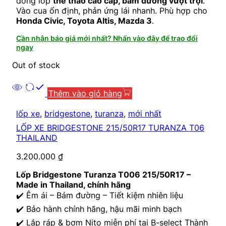
dòng lốp
thể thao cao cấp, bám đường vượt trội
.
Vào cua ổn định, phản ứng lái nhanh. Phù hợp cho
Honda Civic, Toyota Altis, Mazda 3
.
Cần nhận báo giá mới nhất? Nhấn vào đây để trao đổi
ngay
Out of stock
Thêm vào giỏ hàng
lốp xe
,
bridgestone
,
turanza
,
mới nhất
LỐP XE BRIDGESTONE 215/50R17 TURANZA T06
THAILAND
3.200.000
₫
Lốp Bridgestone Turanza T006 215/50R17 –
Made in Thailand, chính hãng
✔️ Êm ái – Bám đường – Tiết kiệm nhiên liệu
✔️ Bảo hành chính hãng, hậu mãi minh bạch
✔️ Lắp ráp & bơm Nito miễn phí tại B-select Thành