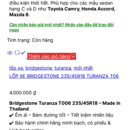
điều kiện thời tiết. Phù hợp cho các mẫu sedan
hạng C và D như
Toyota Camry, Honda Accord,
Mazda 6
.
Cần nhận báo giá mới nhất? Nhấn vào đây để trao đổi
ngay
Tình trạng: Còn hàng
Thêm vào giỏ hàng
lốp xe
,
bridgestone
,
turanza
,
mới nhất
LỐP XE BRIDGESTONE 235/45R18 TURANZA T06
4.000.000
₫
Bridgestone Turanza T006 235/45R18 – Made in
Thailand
✔️ Êm ái – Bám đường tốt – Tiết kiệm nhiên liệu
✔️ Bảo hành chính hãng minh bạch, có phiếu &