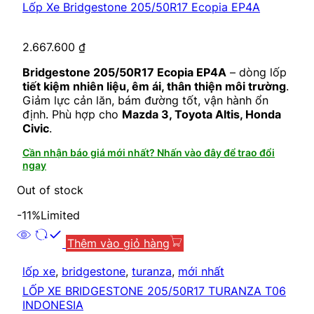
Lốp Xe Bridgestone 205/50R17 Ecopia EP4A
2.667.600
₫
Bridgestone 205/50R17 Ecopia EP4A
– dòng lốp
tiết kiệm nhiên liệu, êm ái, thân thiện môi trường
.
Giảm lực cản lăn, bám đường tốt, vận hành ổn
định. Phù hợp cho
Mazda 3, Toyota Altis, Honda
Civic
.
Cần nhận báo giá mới nhất? Nhấn vào đây để trao đổi
ngay
Out of stock
-11%
Limited
Thêm vào giỏ hàng
lốp xe
,
bridgestone
,
turanza
,
mới nhất
LỐP XE BRIDGESTONE 205/50R17 TURANZA T06
INDONESIA