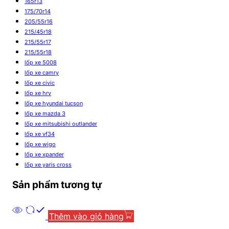
165r13
175/70r14
205/55r16
215/45r18
215/55r17
215/55r18
lốp xe 5008
lốp xe camry
lốp xe civic
lốp xe hrv
lốp xe hyundai tucson
lốp xe mazda 3
lốp xe mitsubishi outlander
lốp xe vf34
lốp xe wigo
lốp xe xpander
lốp xe yaris cross
Sản phẩm tương tự
Thêm vào giỏ hàng