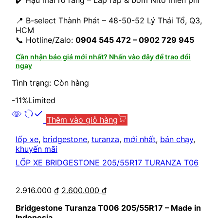
📍 B-select Thành Phát – 48-50-52 Lý Thái Tổ, Q3,
HCM
📞 Hotline/Zalo:
0904 545 472 – 0902 729 945
Cần nhận báo giá mới nhất? Nhấn vào đây để trao đổi
ngay
Tình trạng: Còn hàng
-11%
Limited
Thêm vào giỏ hàng
lốp xe
,
bridgestone
,
turanza
,
mới nhất
,
bán chạy
,
khuyến mãi
LỐP XE BRIDGESTONE 205/55R17 TURANZA T06
2.916.000
₫
2.600.000
₫
Bridgestone Turanza T006 205/55R17 – Made in
Indonesia