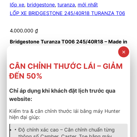
lốp xe
,
bridgestone
,
turanza
,
mới nhất
LỐP XE BRIDGESTONE 245/40R18 TURANZA T06
4.000.000
₫
Bridgestone Turanza T006 245/40R18 – Made in
Thailand
✕
✔️ Êm ái – Bám đường tốt – Tiết kiệm nhiên liệu
✔️ Bảo hành chính hãng minh bạch, có phiếu &
CÂN CHỈNH THƯỚC LÁI – GIẢM
kích hoạt online
ĐẾN 50%
✔️ Lắp ráp, bơm Nito miễn phí – Hậu mãi rõ ràng
📍 B-select Thành Phát – 48-50-52 Lý Thái Tổ, Q3,
Chỉ áp dụng khi khách đặt lịch trước qua
HCM
website:
📞 0904 545 472 – 0902 729 945
Kiểm tra & cân chỉnh thước lái bằng máy Hunter
Cần nhận báo giá mới nhất? Nhấn vào đây để trao đổi
hiện đại giúp:
ngay
Tình trạng: Còn hàng
Độ chính xác cao – Cân chỉnh chuẩn từng
thông số Camber, Caster, Toe bằng máy