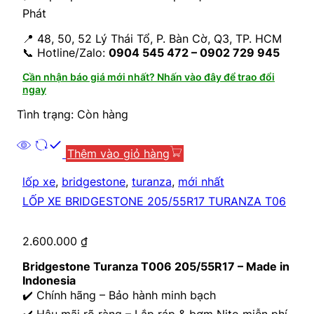
Phát
📍 48, 50, 52 Lý Thái Tổ, P. Bàn Cờ, Q3, TP. HCM
📞 Hotline/Zalo:
0904 545 472 – 0902 729 945
Cần nhận báo giá mới nhất? Nhấn vào đây để trao đổi
ngay
Tình trạng: Còn hàng
Thêm vào giỏ hàng
lốp xe
,
bridgestone
,
turanza
,
mới nhất
LỐP XE BRIDGESTONE 205/55R17 TURANZA T06
2.600.000
₫
Bridgestone Turanza T006 205/55R17 – Made in
Indonesia
✔️ Chính hãng – Bảo hành minh bạch
✔️ Hậu mãi rõ ràng – Lắp ráp & bơm Nito miễn phí