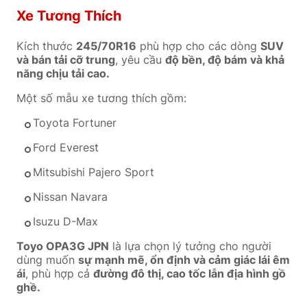
Xe Tương Thích
Kích thước
245/70R16
phù hợp cho các dòng
SUV
và bán tải cỡ trung
, yêu cầu
độ bền, độ bám và khả
năng chịu tải cao.
Một số mẫu xe tương thích gồm:
Toyota Fortuner
Ford Everest
Mitsubishi Pajero Sport
Nissan Navara
Isuzu D-Max
Toyo OPA3G JPN
là lựa chọn lý tưởng cho người
dùng muốn
sự mạnh mẽ, ổn định và cảm giác lái êm
ái
, phù hợp cả
đường đô thị, cao tốc lẫn địa hình gồ
ghề.