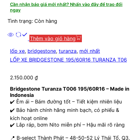
Cần nhận báo giá mới nhất? Nhấn vào đây để trao đổi
ngay
Tình trạng: Còn hàng
Thêm vào giỏ hàng
lốp xe
,
bridgestone
,
turanza
,
mới nhất
LỐP XE BRIDGESTONE 195/60R16 TURANZA T06
2.150.000
₫
Bridgestone Turanza T006 195/60R16 – Made in
Indonesia
✔️ Êm ái – Bám đường tốt – Tiết kiệm nhiên liệu
✔️ Bảo hành chính hãng minh bạch, có phiếu &
kích hoạt online
✔️ Lắp ráp, bơm Nito miễn phí – Hậu mãi rõ ràng
📍 B-select Thành Phát – 48-50-52 Lý Thái Tổ, Q3,