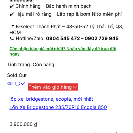
✔️ Chính hãng – Bảo hành minh bạch
✔️ Hậu mãi rõ ràng – Lắp ráp & bơm Nito miễn phí
📍 B-select Thành Phát – 48-50-52 Lý Thái Tổ, Q3,
HCM
📞 Hotline/Zalo:
0904 545 472 – 0902 729 945
Cần nhận báo giá mới nhất? Nhấn vào đây để trao đổi
ngay
Tình trạng: Còn hàng
Sold Out
Thêm vào giỏ hàng
lốp xe
,
bridgestone
,
ecopia
,
mới nhất
Lốp Xe Bridgestone 235/70R16 Ecopia 850
3.900.000
₫