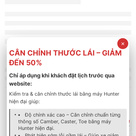
✕
CÂN CHỈNH THƯỚC LÁI – GIẢM
ĐẾN 50%
Chỉ áp dụng khi khách đặt lịch trước qua
website:
Kiểm tra & cân chỉnh thước lái bằng máy Hunter
hiện đại giúp:
Sản phẩm tương tự
Độ chính xác cao – Cân chỉnh chuẩn từng
thông số Camber, Caster, Toe bằng máy
SOLD OUT
Hunter hiện đại.
lốp xe
,
bridgestone
,
turanza
,
mới nhất
lốp xe
,
bridgestone
,
turanza
Phát hiện sớm lỗi gầm lái – Giúp xe giảm
LỐP XE BRIDGESTONE
Lốp Xe Bridgestone