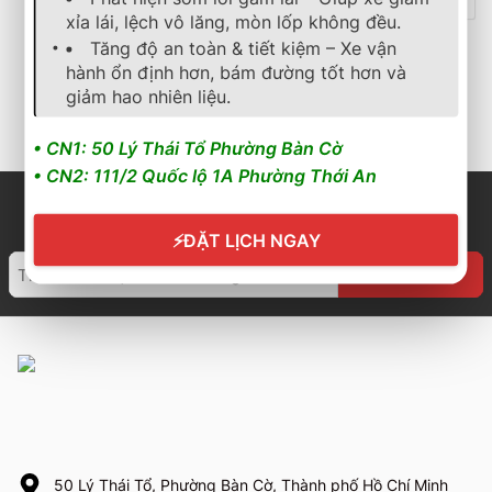
195/60R16 TURANZA
205/60R17 Turanza
xỉa lái, lệch vô lăng, mòn lốp không đều.
T06
T05
Tăng độ an toàn & tiết kiệm – Xe vận
2.150.000
₫
2.754.000
₫
hành ổn định hơn, bám đường tốt hơn và
Cần nhận báo giá mới
Cần nhận báo giá mới
giảm hao nhiên liệu.
nhất? Nhấn vào đây để
nhất? Nhấn vào đây để
trao đổi ngay
trao đổi ngay
• CN1: 50 Lý Thái Tổ Phường Bàn Cờ
• CN2: 111/2 Quốc lộ 1A Phường Thới An
⚡
ĐẶT LỊCH NGAY
50 Lý Thái Tổ, Phường Bàn Cờ, Thành phố Hồ Chí Minh