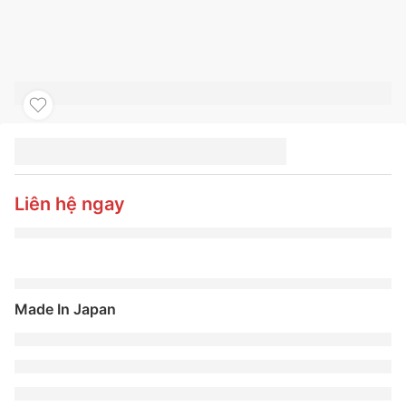
LỐP TOYO 245/40ZR18
PXSP PCR
Liên hệ ngay
Made In Japan