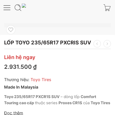
LỐP TOYO 235/65R17 PXCRIS SUV
Liên hệ ngay
2.931.500
₫
Thương hiệu:
Toyo Tires
Made In Malaysia
Toyo 235/65R17 PXCR1S SUV
– dòng lốp
Comfort
Touring cao cấp
thuộc series
Proxes CR1S
của
Toyo Tires
Nhật Bản
, được phát triển dành riêng cho
SUV đô thị và
Đọc thêm