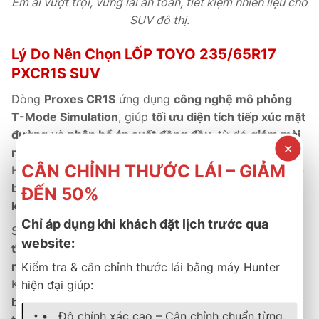
Êm ái vượt trội, vững lái an toàn, tiết kiệm nhiên liệu cho
SUV đô thị.
Lý Do Nên Chọn LỐP TOYO 235/65R17
PXCR1S SUV
Dòng
Proxes CR1S
ứng dụng
công nghệ mô phỏng
T-Mode Simulation
, giúp
tối ưu diện tích tiếp xúc mặt
đường
và
phân bổ áp suất đồng đều
, từ đó
giảm mài
✕
mòn và tăng tuổi thọ gai lốp.
CÂN CHỈNH THƯỚC LÁI – GIẢM
Hợp chất
Nano Balance Compound
giúp
nâng cao độ
bám đường
,
giảm lực cản lăn
và
tối ưu hiệu quả tiết
ĐẾN 50%
kiệm nhiên liệu cho SUV đô thị.
Chỉ áp dụng khi khách đặt lịch trước qua
So với dòng PXCF2 SUV,
PXCR1S êm hơn 25%, yên
website:
tĩnh hơn và bền hơn 20%
, giúp
trải nghiệm lái xe êm
mượt, ổn định và an toàn hơn.
Kiểm tra & cân chỉnh thước lái bằng máy Hunter
Khi mua tại
B-Select Thành Phát
, khách hàng được
hiện đại giúp:
bảo hành chính hãng Toyo
, cùng
dịch vụ hậu mãi tận
Độ chính xác cao – Cân chỉnh chuẩn từng