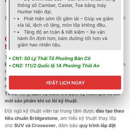
tâm và kỹ thuật viên đạt chuẩn quốc tế.
thông số Camber, Caster, Toe bằng máy
Hunter hiện đại.
Êm ái vượt trội, vững lái an toàn, tiết kiệm nhiên liệu cho
Phát hiện sớm lỗi gầm lái – Giúp xe giảm
xỉa lái, lệch vô lăng, mòn lốp không đều.
SUV đô thị.
Tăng độ an toàn & tiết kiệm – Xe vận
hành ổn định hơn, bám đường tốt hơn và
Chính Sách Bảo Hành & Hậu Mãi Tại B-
giảm hao nhiên liệu.
SELECT THÀNH PHÁT
Tất cả sản phẩm
Toyo chính hãng
tại
B-Select Thành
• CN1: 50 Lý Thái Tổ Phường Bàn Cờ
Phát
đều được
kích hoạt bảo hành điện tử
, giúp khách
• CN2: 111/2 Quốc lộ 1A Phường Thới An
hàng
tra cứu dễ dàng và đảm bảo quyền lợi chính
hãng.
⚡
ĐẶT LỊCH NGAY
Khách hàng được hưởng
bảo hành chính hãng Toyo
Tires
, cùng
dịch vụ kiểm tra định kỳ miễn phí và đổi
mới sản phẩm khi có lỗi kỹ thuật.
Đội ngũ kỹ thuật viên tại trung tâm được
đào tạo theo
tiêu chuẩn Bridgestone
, am hiểu kỹ thuật thay lốp
cho
SUV và Crossover
, đảm bảo
quy trình lắp đặt