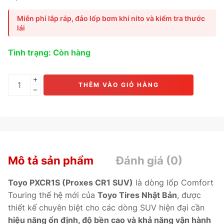
Crossover cỡ trung – lớn
, mang lại
độ êm ái vượt trội, độ
bám đường ổn định và khả năng giảm ồn tối đa
, phù hợp
Miễn phí lắp ráp, đảo lốp bơm khí nito và kiểm tra thước
cho những hành trình êm mượt và an toàn tuyệt đối.
lái
Phù hợp cho các dòng xe như
Toyota Fortuner, Mazda
CX-8, Hyundai SantaFe, Honda CR-V và Mitsubishi
Tình trạng: Còn hàng
Outlander.
THÊM VÀO GIỎ HÀNG
Mô tả sản phẩm
Đánh giá (0)
Toyo PXCR1S (Proxes CR1 SUV)
là dòng lốp Comfort
Touring thế hệ mới của
Toyo Tires Nhật Bản
, được
thiết kế chuyên biệt cho các dòng SUV hiện đại cần
hiệu năng ổn định, độ bền cao và khả năng vận hành