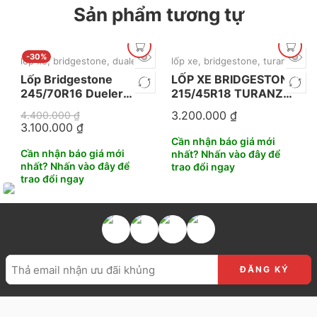
Sản phẩm tương tự
-30%
lốp xe
,
bridgestone
,
dualer
lốp xe
,
bridgestone
,
turanza
,
mới
Lốp Bridgestone
LỐP XE BRIDGESTONE
245/70R16 Dueler
215/45R18 TURANZA
689
T06
3.200.000
₫
4.400.000
₫
3.100.000
₫
Cần nhận báo giá mới
Cần nhận báo giá mới
nhất? Nhấn vào đây để
nhất? Nhấn vào đây để
trao đổi ngay
trao đổi ngay