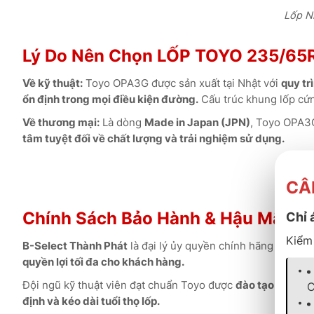
Lốp Nh
Lý Do Nên Chọn LỐP TOYO 235/65
Về kỹ thuật:
Toyo OPA3G được sản xuất tại Nhật với
quy tr
ổn định trong mọi điều kiện đường.
Cấu trúc khung lốp cứ
Về thương mại:
Là dòng
Made in Japan (JPN)
, Toyo OPA
tâm tuyệt đối về chất lượng và trải nghiệm sử dụng.
Chất
CÂ
Chính Sách Bảo Hành & Hậu Mãi 
Chỉ 
Kiểm 
B-Select Thành Phát
là đại lý ủy quyền chính hãng của
Toy
quyền lợi tối đa cho khách hàng.
Đội ngũ kỹ thuật viên đạt chuẩn Toyo được
đào tạo bài bản
C
định và kéo dài tuổi thọ lốp.