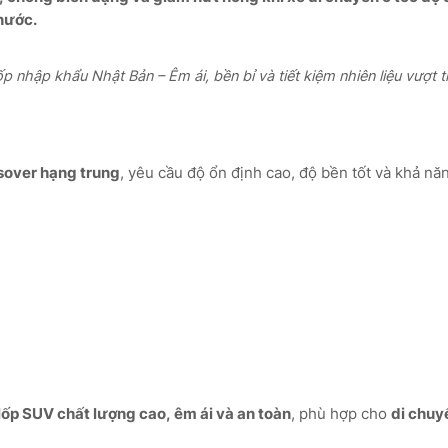
nước.
p nhập khẩu Nhật Bản – Êm ái, bền bỉ và tiết kiệm nhiên liệu vượt tr
sover hạng trung
, yêu cầu độ ổn định cao, độ bền tốt và khả n
lốp SUV chất lượng cao, êm ái và an toàn
, phù hợp cho
di chuy