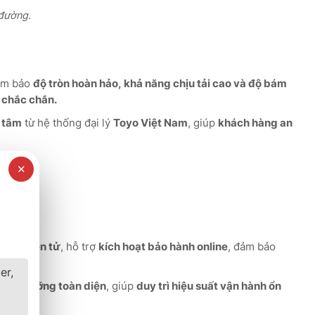
 đường.
ảm bảo
độ tròn hoàn hảo, khả năng chịu tải cao và độ bám
i chắc chắn.
n tâm
từ hệ thống đại lý
Toyo Việt Nam
, giúp
khách hàng an
✕
i ưu.
hành điện tử
, hỗ trợ
kích hoạt bảo hành online
, đảm bảo
er,
à bảo dưỡng toàn diện
, giúp
duy trì hiệu suất vận hành ổn