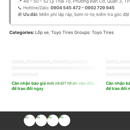
📍 48 – 50 – 52 Lý Thái Tổ, Phường Bàn Cờ, Quận 3, T
📞 Hotline/Zalo:
0904 545 472 – 0902 729 945
🎁
Ưu đãi:
Miễn phí lắp ráp, bơm ni-tơ, kiểm tra góc đặ
Categories:
Lốp xe
,
Toyo Tires
Groups:
Toyo Tires
LỐP XE
,
BRIDGESTONE
,
TURANZA
,
MỚI NHẤT
LỐP XE
,
BRID
LỐP XE BRIDGESTONE 245/40R18 TURANZA T06
LỐP XE B
4.000.000
₫
2.600.000
Cần nhận báo giá mới nhất? Nhấn vào đây
Cần nhận bá
để trao đổi ngay
để trao đổi 