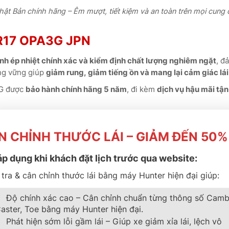
ật Bản chính hãng – Êm mượt, tiết kiệm và an toàn trên mọi cung
R17 OPA3G JPN
ình ép nhiệt chính xác và kiểm định chất lượng nghiêm ngặt
, đ
ng vững giúp
giảm rung, giảm tiếng ồn và mang lại cảm giác lá
3G được
bảo hành chính hãng 5 năm
, đi kèm
dịch vụ hậu mãi tậ
 lượng Nhật Bản – Vận hành êm ái, bền bỉ và tiết kiệm nhiên liệu tố
N CHỈNH THƯỚC LÁI – GIẢM ĐẾN 50%
Tại B-SELECT THÀNH PHÁT
áp dụng khi khách đặt lịch trước qua website:
tra & cân chỉnh thước lái bằng máy Hunter hiện đại giúp:
o Tires Việt Nam
, cung cấp
sản phẩm nhập khẩu có phiếu bảo 
Độ chính xác cao – Cân chỉnh chuẩn từng thông số Camb
, luôn sẵn sàng
kiểm tra định kỳ, cân chỉnh góc đặt bánh xe v
aster, Toe bằng máy Hunter hiện đại.
Phát hiện sớm lỗi gầm lái – Giúp xe giảm xỉa lái, lệch vô