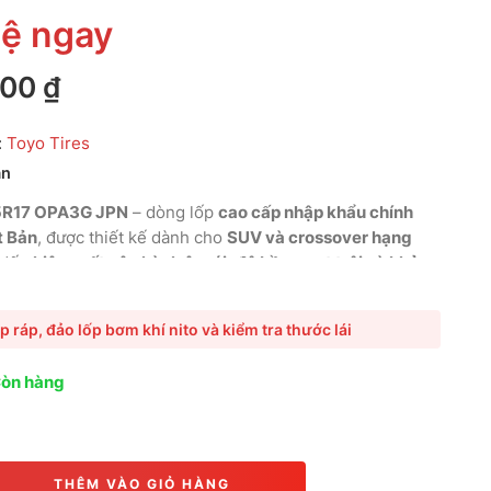
hệ ngay
600
₫
:
Toyo Tires
an
5R17 OPA3G JPN
– dòng lốp
cao cấp nhập khẩu chính
t Bản
, được thiết kế dành cho
SUV và crossover hạng
 đến
hiệu suất vận hành êm ái, độ bền vượt trội và khả
ng ổn định trong mọi điều kiện.
Sản phẩm đạt tiêu
apanese Industrial Standard)
, sử dụng
công nghệ Nano
p ráp, đảo lốp bơm khí nito và kiểm tra thước lái
pound tiên tiến
, giúp
giảm tiếng ồn, tiết kiệm nhiên liệu
ộ an toàn tối đa.
Phù hợp cho các dòng xe như
Honda
Còn hàng
 CX-5, Toyota RAV4, Hyundai SantaFe, Mitsubishi
mang lại
trải nghiệm lái êm, vững và bền bỉ.
THÊM VÀO GIỎ HÀNG