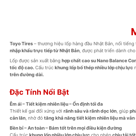
Toyo Tires
– thương hiệu lốp hàng đầu Nhật Bản, nổi tiếng
nhập khẩu trực tiếp từ Nhật Bản
, được phát triển dành ch
Lốp được sản xuất bằng
hợp chất cao su Nano Balance C
tốc độ cao.
Cấu trúc
khung lốp bố thép nhiều lớp chịu lực
m
trên đường dài.
Đặc Tính Nổi Bật
Êm ái – Tiết kiệm nhiên liệu – Ổn định tối đa
Thiết kế gai đối xứng với
rãnh sâu và rãnh dọc lớn
, giúp
ph
cản lăn
, nhờ đó
tăng khả năng tiết kiệm nhiên liệu mà vẫn
Bền bỉ – An toàn – Bám tốt trên mọi điều kiện đường
Cấu trúc
khung lốp nhiều lớp chịu lực
cho phép
chịu tải t