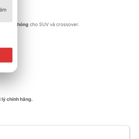
bám
– nhanh chóng
cho SUV và crossover.
i lý chính hãng.