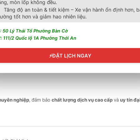
ăng, mòn lốp không đều.
Tăng độ an toàn & tiết kiệm – Xe vận hành ổn định hơn, 
THÀNH PHÁT
ường tốt hơn và giảm hao nhiên liệu.
chuẩn quốc tế
, đảm bảo quy trình thay lốp
chính xác – an toàn 
: 50 Lý Thái Tổ Phường Bàn Cờ
: 111/2 Quốc lộ 1A Phường Thới An
⚡
ĐẶT LỊCH NGAY
chuyên nghiệp
, đảm bảo
chất lượng dịch vụ cao cấp
và
uy tín đạ