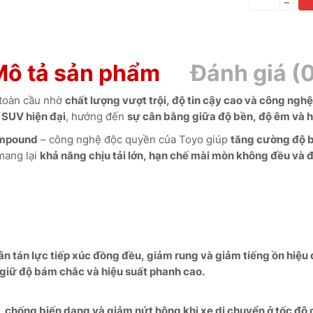
Mô tả sản phẩm
Đánh giá (
 toàn cầu nhờ
chất lượng vượt trội, độ tin cậy cao và công nghệ 
o
SUV hiện đại
, hướng đến
sự cân bằng giữa độ bền, độ êm và hiệ
ompound
– công nghệ độc quyền của Toyo giúp
tăng cường độ b
ang lại
khả năng chịu tải lớn, hạn chế mài mòn không đều và đ
ân tán lực tiếp xúc đồng đều, giảm rung và giảm tiếng ồn hiệu 
 giữ độ bám chắc và hiệu suất phanh cao.
ốt, chống biến dạng và giảm nứt hông khi xe di chuyển ở tốc độ