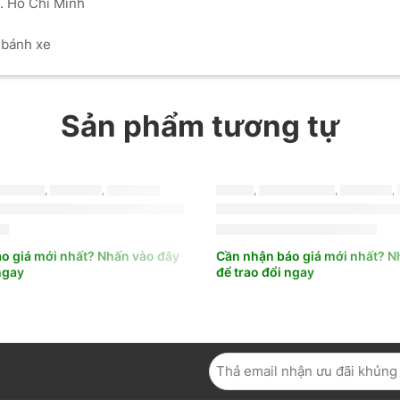
P. Hồ Chí Minh
t bánh xe
Sản phẩm tương tự
-11%
GESTONE
,
TURANZA
,
MỚI NHẤT
LỐP XE
,
BRIDGESTONE
,
TURANZA
,
RIDGESTONE 205/55R17 TURANZA T06
LỐP XE BRIDGESTONE 2
₫
2.550.000
₫
2.862.000
₫
o giá mới nhất? Nhấn vào đây
Cần nhận báo giá mới nhất? N
ngay
để trao đổi ngay