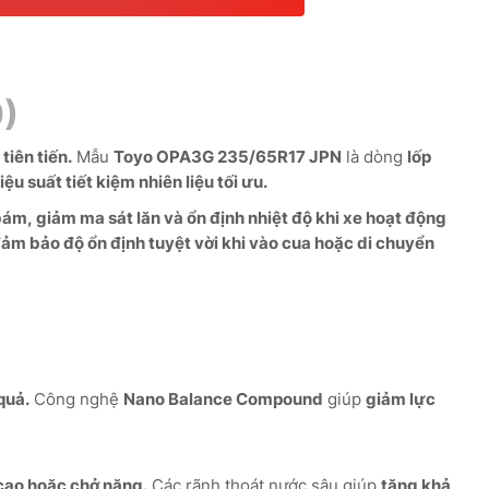
0)
tiên tiến.
Mẫu
Toyo OPA3G 235/65R17 JPN
là dòng
lốp
u suất tiết kiệm nhiên liệu tối ưu.
ám, giảm ma sát lăn và ổn định nhiệt độ khi xe hoạt động
ảm bảo độ ổn định tuyệt vời khi vào cua hoặc di chuyển
quả.
Công nghệ
Nano Balance Compound
giúp
giảm lực
 cao hoặc chở nặng.
Các rãnh thoát nước sâu giúp
tăng khả