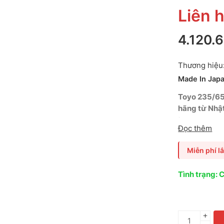
Liên 
4.120.
Thương hiệu
Made In Jap
Toyo 235/6
hãng từ Nhậ
trung
, mang
Đọc thêm
năng bám đườ
chuẩn
JIS (J
Miễn phí lắ
Balance Com
và đảm bảo đ
Tình trạng: 
CR-V, Mazda
Outlander
, 