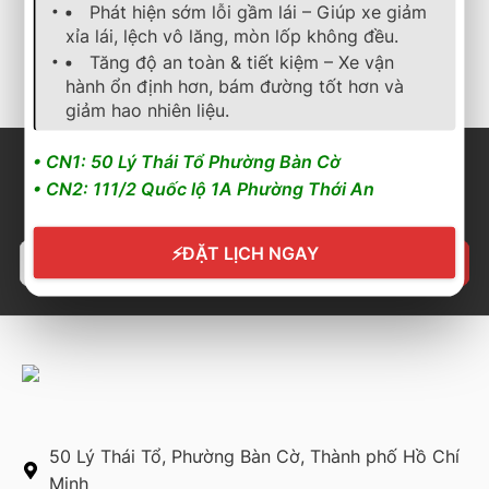
Phát hiện sớm lỗi gầm lái – Giúp xe giảm
3.400.000
₫
2.667.600
₫
xỉa lái, lệch vô lăng, mòn lốp không đều.
Cần nhận báo giá mới
Cần nhận báo giá mới
Tăng độ an toàn & tiết kiệm – Xe vận
nhất? Nhấn vào đây để
nhất? Nhấn vào đây để
hành ổn định hơn, bám đường tốt hơn và
trao đổi ngay
trao đổi ngay
giảm hao nhiên liệu.
• CN1: 50 Lý Thái Tổ Phường Bàn Cờ
• CN2: 111/2 Quốc lộ 1A Phường Thới An
⚡
ĐẶT LỊCH NGAY
50 Lý Thái Tổ, Phường Bàn Cờ, Thành phố Hồ Chí
Minh