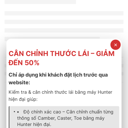
✕
CÂN CHỈNH THƯỚC LÁI – GIẢM
ĐẾN 50%
Chỉ áp dụng khi khách đặt lịch trước qua
website:
Kiểm tra & cân chỉnh thước lái bằng máy Hunter
hiện đại giúp:
Sản phẩm tương tự
Độ chính xác cao – Cân chỉnh chuẩn từng
thông số Camber, Caster, Toe bằng máy
SOLD OUT
lốp xe
,
bridgestone
,
dualer
lốp xe
,
bridgestone
,
ecopia
Hunter hiện đại.
Lốp Xe Bridgestone 205/
Lốp Bridgestone 245/70R16 Dueler 840