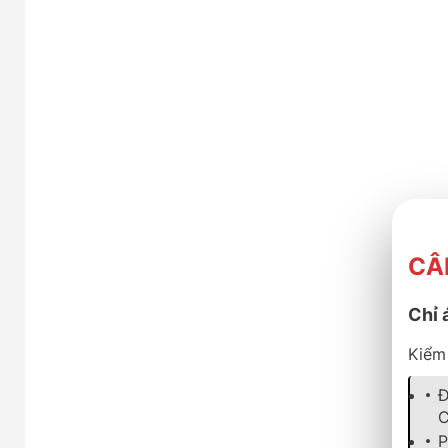
CÂ
Chỉ 
Kiểm 
Đ
C
P