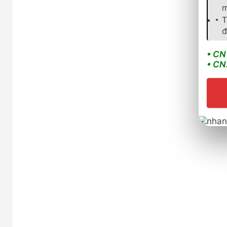
m
T
đ
• CN
• CN
Sản phẩm tương tự
Sold Out