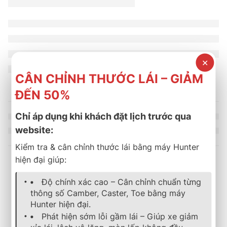
✕
CÂN CHỈNH THƯỚC LÁI – GIẢM
ĐẾN 50%
Chỉ áp dụng khi khách đặt lịch trước qua
website:
Kiểm tra & cân chỉnh thước lái bằng máy Hunter
hiện đại giúp:
Sản phẩm tương tự
Độ chính xác cao – Cân chỉnh chuẩn từng
thông số Camber, Caster, Toe bằng máy
Hunter hiện đại.
SOLD OUT
SOLD OUT
lốp xe
,
bridgestone
,
potenza
lốp xe
,
bridgestone
,
dualer
Phát hiện sớm lỗi gầm lái – Giúp xe giảm
Lốp Xe Bridgestone 205/45R17 Potenza EA03
Lốp Bridgestone 255/70R