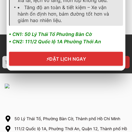
xỉa lái, lệch vô lăng, mòn lốp không đều.
2.862.000
₫
3.834.000
₫
Tăng độ an toàn & tiết kiệm – Xe vận
hành ổn định hơn, bám đường tốt hơn và
Cần nhận báo giá mới
Cần nhận báo giá mới
nhất? Nhấn vào đây để
nhất? Nhấn vào đây để
giảm hao nhiên liệu.
trao đổi ngay
trao đổi ngay
• CN1: 50 Lý Thái Tổ Phường Bàn Cờ
• CN2: 111/2 Quốc lộ 1A Phường Thới An
⚡
ĐẶT LỊCH NGAY
50 Lý Thái Tổ, Phường Bàn Cờ, Thành phố Hồ Chí Minh
111/2 Quốc lộ 1A, Phường Thới An, Quận 12, Thành phố Hồ