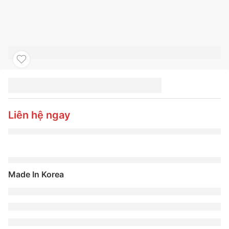
LỐP HANKOOK
275/40ZR20Y XL
VENTUS S1 EVO3 SUV
Liên hệ ngay
K127A
Made In Korea