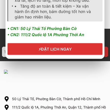
xỉa lái, lệch vô lăng, mòn lốp không đều.
2.150.000
₫
2.350.000
₫
2.700.000
₫
Tăng độ an toàn & tiết kiệm – Xe vận
hành ổn định hơn, bám đường tốt hơn và
Cần nhận báo giá mới
Cần nhận báo giá mới
nhất? Nhấn vào đây để
nhất? Nhấn vào đây để
giảm hao nhiên liệu.
trao đổi ngay
trao đổi ngay
• CN1: 50 Lý Thái Tổ Phường Bàn Cờ
• CN2: 111/2 Quốc lộ 1A Phường Thới An
⚡
ĐẶT LỊCH NGAY
50 Lý Thái Tổ, Phường Bàn Cờ, Thành phố Hồ Chí Minh
111/2 Quốc lộ 1A, Phường Thới An, Quận 12, Thành phố Hồ