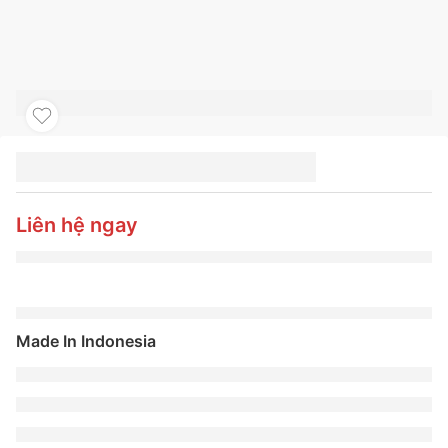
LỐP HANKOOK
255/55R18V XL
DYNAPRO HPX RA43
Liên hệ ngay
Made In Indonesia