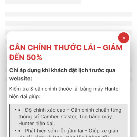
✕
CÂN CHỈNH THƯỚC LÁI – GIẢM
ĐẾN 50%
Chỉ áp dụng khi khách đặt lịch trước qua
website:
Kiểm tra & cân chỉnh thước lái bằng máy Hunter
hiện đại giúp:
Sản phẩm tương tự
Độ chính xác cao – Cân chỉnh chuẩn từng
thông số Camber, Caster, Toe bằng máy
Hunter hiện đại.
-13%
lốp xe
,
bridgestone
,
turanza
,
mới nhất
lốp xe
,
bridgestone
,
turanza
,
mới
Phát hiện sớm lỗi gầm lái – Giúp xe giảm
LỐP XE BRIDGESTONE 195/65R15 TURANZA T06
LỐP XE BRIDGESTONE 20