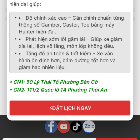
hiện đại giúp:
Độ chính xác cao – Cân chỉnh chuẩn từng
thông số Camber, Caster, Toe bằng máy
Hunter hiện đại.
Phát hiện sớm lỗi gầm lái – Giúp xe giảm
xỉa lái, lệch vô lăng, mòn lốp không đều.
Sản phẩm tương tự
Tăng độ an toàn & tiết kiệm – Xe vận
hành ổn định hơn, bám đường tốt hơn và
giảm hao nhiên liệu.
lốp xe
,
michelin
,
energy
,
mặc định
mặc định
Lốp Xe MICHELIN 185/60R15 88H Energy XM 2+
Lốp Bridgestone 235/55R
• CN1: 50 Lý Thái Tổ Phường Bàn Cờ
2.236.000
₫
4.136.000
₫
• CN2: 111/2 Quốc lộ 1A Phường Thới An
Cần nhận báo giá mới
Cần nhận báo giá mới
nhất? Nhấn vào đây để
nhất? Nhấn vào đây để
trao đổi ngay
trao đổi ngay
⚡
ĐẶT LỊCH NGAY