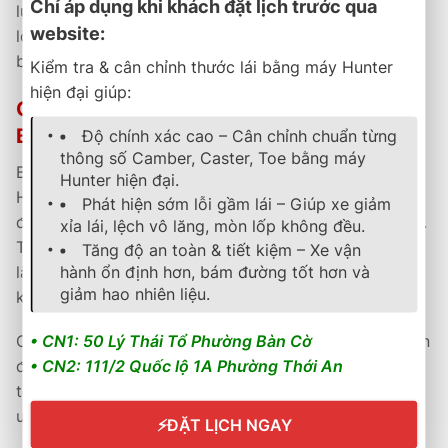
Chỉ áp dụng khi khách đặt lịch trước qua
lựa chọn hoàn hảo cho người dùng muốn sở hữu bộ
website:
lốp chất lượng cao, tiết kiệm chi phí vận hành và đảm
bảo an toàn tối đa trên mọi hành trình.
Kiểm tra & cân chỉnh thước lái bằng máy Hunter
hiện đại giúp:
CHÍNH SÁCH BẢO HÀNH VÀ HẬU MÃI TẠI
B SELECT THÀNH PHÁT
Độ chính xác cao – Cân chỉnh chuẩn từng
thông số Camber, Caster, Toe bằng máy
B Select Thành Phát cam kết cung cấp sản phẩm
Hunter hiện đại.
Hankook chính hãng, có đầy đủ phiếu bảo hành và
Phát hiện sớm lỗi gầm lái – Giúp xe giảm
được kích hoạt online theo quy định của nhà sản xuất.
xỉa lái, lệch vô lăng, mòn lốp không đều.
Từng sản phẩm đều được kiểm tra kỹ lưỡng trước khi
Tăng độ an toàn & tiết kiệm – Xe vận
hành ổn định hơn, bám đường tốt hơn và
lắp đặt, đảm bảo chất lượng và an toàn tuyệt đối cho
giảm hao nhiên liệu.
khách hàng.
Chính sách hậu mãi rõ ràng cùng đội ngũ kỹ thuật viên
• CN1: 50 Lý Thái Tổ Phường Bàn Cờ
đạt chuẩn Bridgestone toàn cầu giúp khách hàng an
• CN2: 111/2 Quốc lộ 1A Phường Thới An
tâm khi sử dụng dịch vụ. B Select Thành Phát luôn đặt
uy tín và chất lượng phục vụ lên hàng đầu.
⚡
ĐẶT LỊCH NGAY