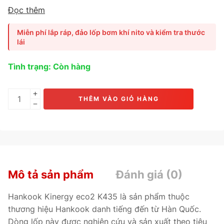
Sản phẩm mang lại độ bám đường ổn định, khả năng vận
Đọc thêm
hành êm và độ bền cao trong mọi điều kiện di chuyển. Phù
hợp cho các mẫu xe như Toyota Vios, Honda City và Mazda
Miễn phí lắp ráp, đảo lốp bơm khí nito và kiểm tra thước
2.
lái
Tình trạng: Còn hàng
THÊM VÀO GIỎ HÀNG
Mô tả sản phẩm
Đánh giá (0)
Hankook Kinergy eco2 K435 là sản phẩm thuộc
thương hiệu Hankook danh tiếng đến từ Hàn Quốc.
Dòng lốp này được nghiên cứu và sản xuất theo tiêu