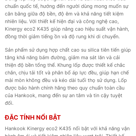
chuẩn quốc tế, hướng đến người dùng mong muốn sự
cân bằng giữa độ bền, độ êm và khả năng tiết kiệm
nhiên liệu. Với thiết kế hiện đại và công nghệ cao,
Kinergy eco2 K435 giúp nâng cao hiệu suất vận hành,
đồng thời giảm tiếng ồn và độ rung khi di chuyển.
Sản phẩm sử dụng hợp chất cao su silica tiên tiến giúp
tăng khả năng bám đường, giảm ma sát lăn và cải
thiện độ bền tổng thể. Khung lốp được thiết kế chắc
chắn, chịu tải tốt và phân bổ áp lực đều, giúp hạn chế
mài mòn không đều và kéo dài tuổi thọ sử dụng. Lốp
được bảo hành chính hãng theo quy chuẩn toàn cầu
của Hankook, mang đến sự an tâm và tin cậy tuyệt
đối.
ĐẶC TÍNH NỔI BẬT
Hankook Kinergy eco2 K435 nổi bật với khả năng vận
hành êm ái và tiết kiệm nhiên liệu vượt trội. Thiết kế