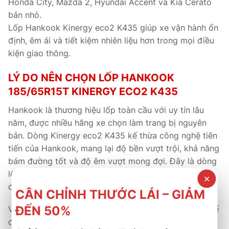
Honda City, Mazda 2, Hyundai Accent và Kia Cerato
bản nhỏ.
Lốp Hankook Kinergy eco2 K435 giúp xe vận hành ổn
định, êm ái và tiết kiệm nhiên liệu hơn trong mọi điều
kiện giao thông.
LÝ DO NÊN CHỌN LỐP HANKOOK
185/65R15T KINERGY ECO2 K435
Hankook là thương hiệu lốp toàn cầu với uy tín lâu
năm, được nhiều hãng xe chọn làm trang bị nguyên
bản. Dòng Kinergy eco2 K435 kế thừa công nghệ tiên
tiến của Hankook, mang lại độ bền vượt trội, khả năng
bám đường tốt và độ êm vượt mong đợi. Đây là dòng
lốp được thiết kế tối ưu cho điều kiện khí hậu và
✕
đường sá tại Việt Nam.
CÂN CHỈNH THƯỚC LÁI – GIẢM
ĐẾN 50%
Về mặt thương mại, sản phẩm có giá thành hợp lý, chế
độ bảo hành rõ ràng và dịch vụ hậu mãi uy tín. Đây là