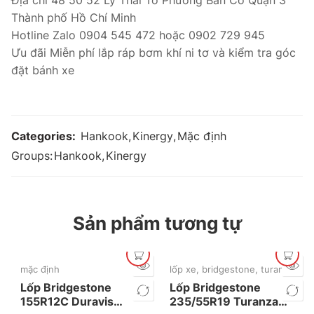
Thành phố Hồ Chí Minh
Hotline Zalo 0904 545 472 hoặc 0902 729 945
Ưu đãi Miễn phí lắp ráp bơm khí ni tơ và kiểm tra góc
đặt bánh xe
Categories:
Hankook
,
Kinergy
,
Mặc định
Groups:
Hankook
,
Kinergy
Sản phẩm tương tự
mặc định
lốp xe
,
bridgestone
,
turanza
,
mặc
Lốp Bridgestone
Lốp Bridgestone
155R12C Duravis
235/55R19 Turanza