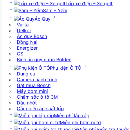
Lốp xe điện – Xe golf
Săm – Yếm
Ác Quy
Varta
Delkor
Ác quy Bosch
Đồng Nai
Energizer
GS
Bình ác quy nước Bolden
Phụ kiện Ô TÔ
Dụng cụ
Camera hành trình
Gạt mưa Bosch
Máy bơm mini
Chăm sốc ô tô 3M
Dầu nhớt
Cảm biến áp suất lốp
Miễn phí lắp ráp
Miễn phí bơm ni tơ
Miễn phí kiểm tra thước 