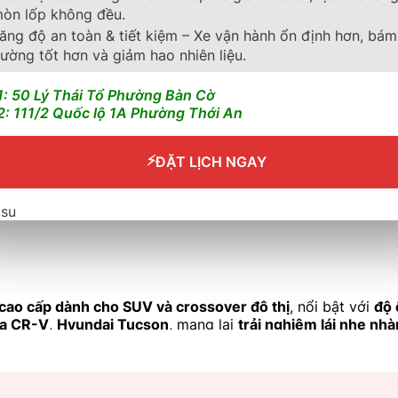
òn lốp không đều.
ăng độ an toàn & tiết kiệm – Xe vận hành ổn định hơn, bám
ường tốt hơn và giảm hao nhiên liệu.
1: 50 Lý Thái Tổ Phường Bàn Cờ
2: 111/2 Quốc lộ 1A Phường Thới An
⚡
ĐẶT LỊCH NGAY
 cao cấp dành cho SUV và crossover đô thị
, nổi bật với
độ 
a CR-V
,
Hyundai Tucson
, mang lại
trải nghiệm lái nhẹ nhàn