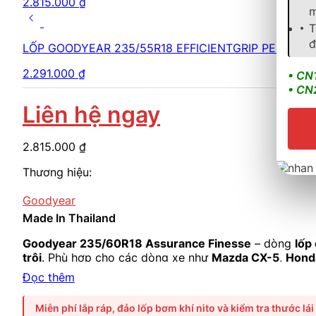
2.815.000
₫
m
T
đ
LỐP GOODYEAR 235/55R18 EFFICIENTGRIP PERF
2.291.000
₫
• CN
• CN
Liên hệ ngay
2.815.000
₫
Thương hiệu:
Goodyear
Made In Thailand
Goodyear 235/60R18 Assurance Finesse
– dòng
lốp
trội
. Phù hợp cho các dòng xe như
Mazda CX-5
,
Hond
Đọc thêm
Miễn phí lắp ráp, đảo lốp bơm khí nito và kiểm tra thước lái