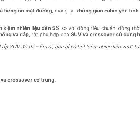
và tiếng ồn mặt đường
, mang lại
không gian cabin yên tĩnh 
ết kiệm nhiên liệu đến 5%
so với dòng tiêu chuẩn, đồng thờ
chống va đập
, rất phù hợp cho
SUV và crossover sử dụng h
ốp SUV đô thị – Êm ái, bền bỉ và tiết kiệm nhiên liệu vượt trộ
 và crossover cỡ trung.