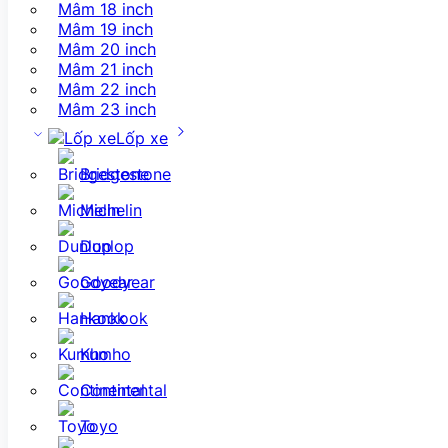
Mâm 18 inch
Mâm 19 inch
Mâm 20 inch
Mâm 21 inch
Mâm 22 inch
Mâm 23 inch
Lốp xe
Bridgestone
Michelin
Dunlop
Goodyear
Hankook
Kumho
Continental
Toyo