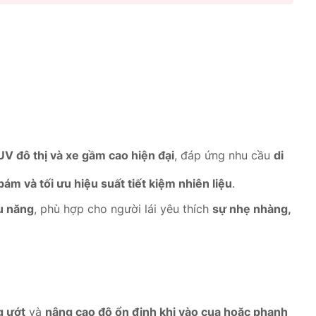
V đô thị và xe gầm cao hiện đại
, đáp ứng nhu cầu
di
bám và tối ưu hiệu suất tiết kiệm nhiên liệu
.
ệu năng
, phù hợp cho người lái yêu thích
sự nhẹ nhàng,
g ướt
và
nâng cao độ ổn định khi vào cua hoặc phanh