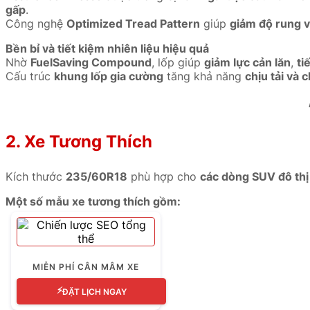
gấp
.
Công nghệ
Optimized Tread Pattern
giúp
giảm độ rung 
Bền bỉ và tiết kiệm nhiên liệu hiệu quả
Nhờ
FuelSaving Compound
, lốp giúp
giảm lực cản lăn
,
ti
Cấu trúc
khung lốp gia cường
tăng khả năng
chịu tải và 
L
2. Xe Tương Thích
Kích thước
235/60R18
phù hợp cho
các dòng SUV đô thị
Một số mẫu xe tương thích gồm:
Mazda CX-5
Honda CR-V
MIỄN PHÍ CÂN MÂM XE
Hyundai Tucson
⚡
ĐẶT LỊCH NGAY
Nissan X-Trail