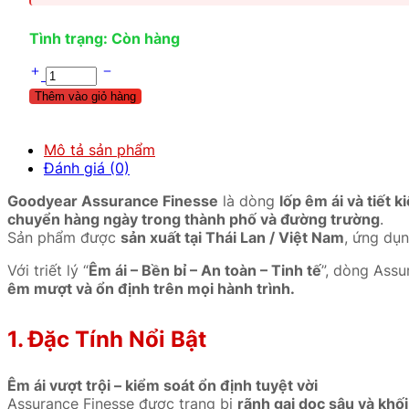
Tình trạng: Còn hàng
Thêm vào giỏ hàng
Mô tả sản phẩm
Đánh giá (0)
Goodyear Assurance Finesse
là dòng
lốp êm ái và tiết k
chuyển hàng ngày trong thành phố và đường trường
.
Sản phẩm được
sản xuất tại Thái Lan / Việt Nam
, ứng dụn
Với triết lý “
Êm ái – Bền bỉ – An toàn – Tinh tế
”, dòng Ass
êm mượt và ổn định trên mọi hành trình.
1. Đặc Tính Nổi Bật
Êm ái vượt trội – kiểm soát ổn định tuyệt vời
Assurance Finesse được trang bị
rãnh gai dọc sâu và khối 