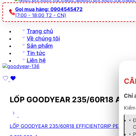
Gọi mua hàng: 0904545472
(7:00 - 18:00 T2 - CN)
Trang chủ
Về chúng tôi
Sản phẩm
Tin tức
Liên hệ
CÂ
Chỉ 
LỐP GOODYEAR 235/60R18 ASSU
Kiểm 
Đ
LỐP GOODYEAR 235/60R18 EFFICIENTGRIP PERF SUV
C
P