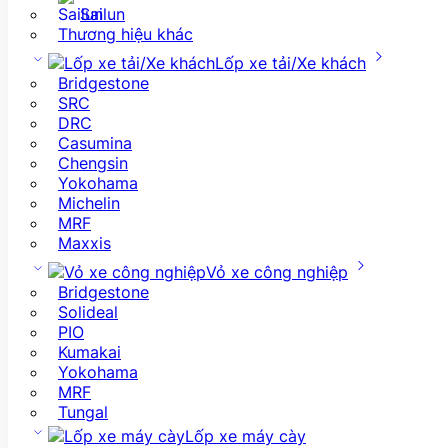
Sailun
Thương hiệu khác
Lốp xe tải/Xe khách
Bridgestone
SRC
DRC
Casumina
Chengsin
Yokohama
Michelin
MRF
Maxxis
Vỏ xe công nghiệp
Bridgestone
Solideal
PIO
Kumakai
Yokohama
MRF
Tungal
Lốp xe máy cày