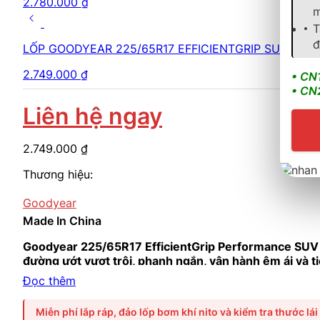
2.780.000
₫
m
T
đ
LỐP GOODYEAR 225/65R17 EFFICIENTGRIP SUV
2.749.000
₫
• CN
• CN
Liên hệ ngay
2.749.000
₫
Thương hiệu:
Goodyear
Made In China
Goodyear 225/65R17 EfficientGrip Performance SUV
đường ướt vượt trội, phanh ngắn, vận hành êm ái và tiế
ưu nhiên liệu và tăng tuổi thọ lốp.
Phù hợp cho các d
Đọc thêm
Miễn phí lắp ráp, đảo lốp bơm khí nito và kiểm tra thước lái