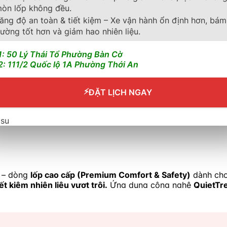
òn lốp không đều.
ăng độ an toàn & tiết kiệm – Xe vận hành ổn định hơn, bám
ường tốt hơn và giảm hao nhiên liệu.
1: 50 Lý Thái Tổ Phường Bàn Cờ
2: 111/2 Quốc lộ 1A Phường Thới An
⚡
ĐẶT LỊCH NGAY
– dòng
lốp cao cấp (Premium Comfort & Safety)
dành ch
t kiệm nhiên liệu vượt trội.
Ứng dụng công nghệ
QuietTr
òng
Mazda CX-5, Honda CR-V, Toyota RAV4, Hyundai Tucso