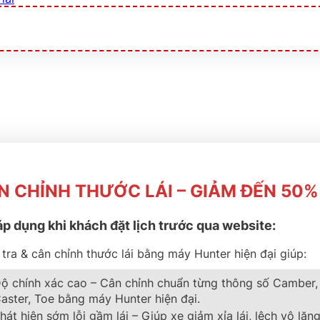
N CHỈNH THƯỚC LÁI – GIẢM ĐẾN 50%
áp dụng khi khách đặt lịch trước qua website:
IENTGRIP PERF SUV
tra & cân chỉnh thước lái bằng máy Hunter hiện đại giúp:
ộ chính xác cao – Cân chỉnh chuẩn từng thông số Camber,
aster, Toe bằng máy Hunter hiện đại.
hát hiện sớm lỗi gầm lái – Giúp xe giảm xỉa lái, lệch vô lăng