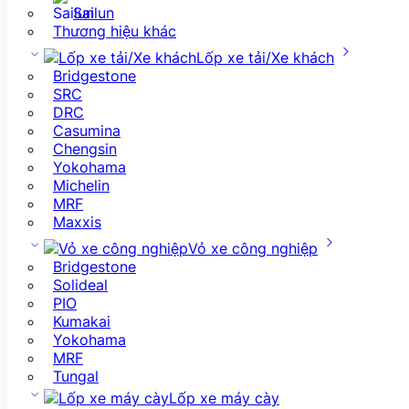
Sailun
Thương hiệu khác
Lốp xe tải/Xe khách
Bridgestone
SRC
DRC
Casumina
Chengsin
Yokohama
Michelin
MRF
Maxxis
Vỏ xe công nghiệp
Bridgestone
Solideal
PIO
Kumakai
Yokohama
MRF
Tungal
Lốp xe máy cày