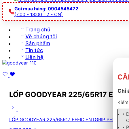
Gọi mua hàng: 0904545472
(7:00 - 18:00 T2 - CN)
Trang chủ
Về chúng tôi
Sản phẩm
Tin tức
Liên hệ
CÂ
Chỉ 
LỐP GOODYEAR 225/65R17 EFFIC
Kiểm 
Đ
LỐP GOODYEAR 225/65R17 EFFICIENTGRIP PERF SUV
C
P