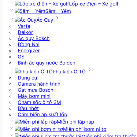
Lốp xe điện – Xe golf
Săm – Yếm
Ác Quy
Varta
Delkor
Ác quy Bosch
Đồng Nai
Energizer
GS
Bình ác quy nước Bolden
Phụ kiện Ô TÔ
Dụng cụ
Camera hành trình
Gạt mưa Bosch
Máy bơm mini
Chăm sốc ô tô 3M
Dầu nhớt
Cảm biến áp suất lốp
Miễn phí lắp ráp
Miễn phí bơm ni tơ
Miễn phí kiểm tra thước 