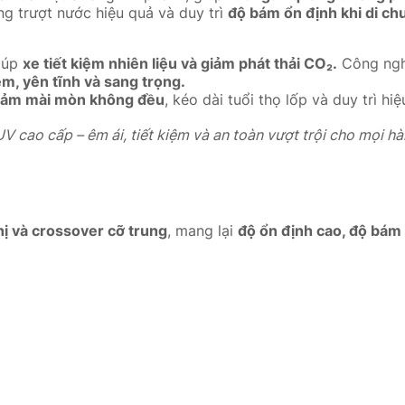
ng trượt nước hiệu quả và duy trì
độ bám ổn định khi di ch
giúp
xe tiết kiệm nhiên liệu và giảm phát thải CO₂.
Công ng
êm, yên tĩnh và sang trọng.
iảm mài mòn không đều
, kéo dài tuổi thọ lốp và duy trì hiệ
 cao cấp – êm ái, tiết kiệm và an toàn vượt trội cho mọi hàn
ị và crossover cỡ trung
, mang lại
độ ổn định cao, độ bám 