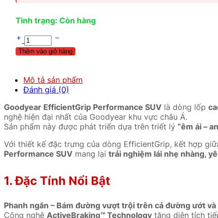
Tình trạng: Còn hàng
Thêm vào giỏ hàng
Mô tả sản phẩm
Đánh giá (0)
Goodyear EfficientGrip Performance SUV
là dòng lốp
ca
nghệ hiện đại nhất của Goodyear khu vực châu Á.
Sản phẩm này được phát triển dựa trên triết lý
“êm ái – an
Với thiết kế đặc trưng của dòng EfficientGrip, kết hợp gi
Performance SUV
mang lại
trải nghiệm lái nhẹ nhàng, yê
1. Đặc Tính Nổi Bật
Phanh ngắn – Bám đường vượt trội trên cả đường ướt và
Công nghệ
ActiveBraking™ Technology
tăng diện tích ti