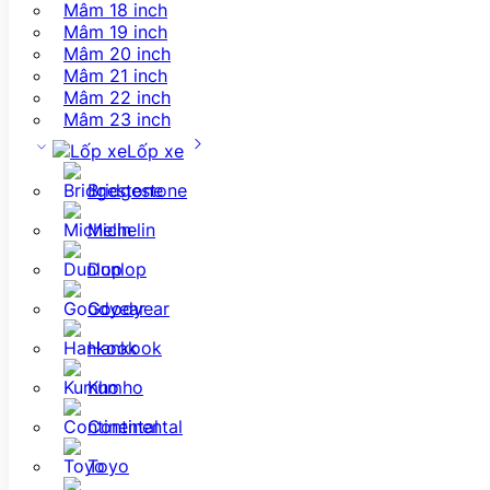
Mâm 18 inch
Mâm 19 inch
Mâm 20 inch
Mâm 21 inch
Mâm 22 inch
Mâm 23 inch
Lốp xe
Bridgestone
Michelin
Dunlop
Goodyear
Hankook
Kumho
Continental
Toyo