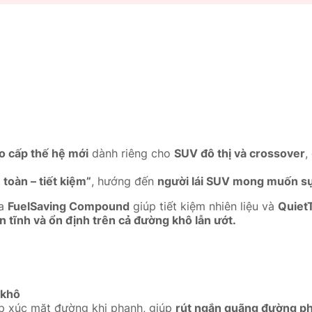
o cấp thế hệ mới
dành riêng cho
SUV đô thị và crossover
,
 toàn – tiết kiệm”
, hướng đến
người lái SUV mong muốn sự 
ữa
FuelSaving Compound
giúp tiết kiệm nhiên liệu và
Quiet
n tĩnh và ổn định trên cả đường khô lẫn ướt.
 khô
ếp xúc mặt đường khi phanh, giúp
rút ngắn quãng đường p