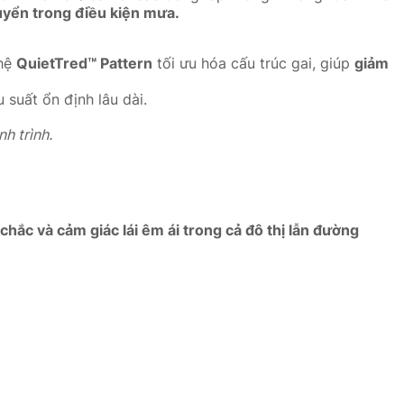
uyển trong điều kiện mưa.
hệ
QuietTred™ Pattern
tối ưu hóa cấu trúc gai, giúp
giảm
u suất ổn định lâu dài.
h trình.
chắc và cảm giác lái êm ái trong cả đô thị lẫn đường