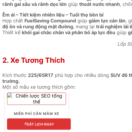
rãnh gai sâu và rãnh dọc lớn
giúp
thoát nước nhanh
, chố
Êm ái – Tiết kiệm nhiên liệu – Tuổi thọ bền bỉ
Hợp chất
FuelSaving Compound
giúp
giảm lực cản lăn
, 
độ ồn và rung động mặt đường
, mang lại
trải nghiệm lái 
Thiết kế
khối gai chắc chắn và phân bố áp lực đều
giúp
g
Lốp SUV
2. Xe Tương Thích
Kích thước
225/65R17
phù hợp cho nhiều dòng
SUV đô th
trường.
Một số mẫu xe tương thích gồm:
Mazda CX-5
Honda CR-V
MIỄN PHÍ CÂN MÂM XE
Toyota RAV4
⚡
ĐẶT LỊCH NGAY
Hyundai Tucson