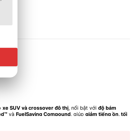
o
xe SUV và crossover đô thị
, nổi bật với
độ bám
ed™
và
FuelSaving Compound
, giúp
giảm tiếng ồn, tối
n, Mitsubishi Outlander.