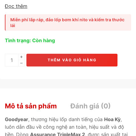
thao và xe hạng trung
, nổi bật với
khả năng bám đường
Đọc thêm
ướt vượt trội, phanh ngắn, vận hành êm ái và tiết kiệm
nhiên liệu
. Ứng dụng công nghệ
HydroTred™ Technology
Miễn phí lắp ráp, đảo lốp bơm khí nito và kiểm tra thước
và hợp chất
FuelSaving Compound
, giúp
tăng độ bám,
lái
giảm ma sát lăn và kéo dài tuổi thọ lốp
. Phù hợp cho các
dòng
Mazda 6, Honda Civic RS, Toyota Camry, Hyundai
Tình trạng: Còn hàng
Sonata, Kia K5.
THÊM VÀO GIỎ HÀNG
Mô tả sản phẩm
Đánh giá (0)
Goodyear
, thương hiệu lốp danh tiếng của
Hoa Kỳ
,
luôn dẫn đầu về công nghệ an toàn, hiệu suất và độ
bền. Dòng
Assurance TripleMax 2
, được sản xuất tại