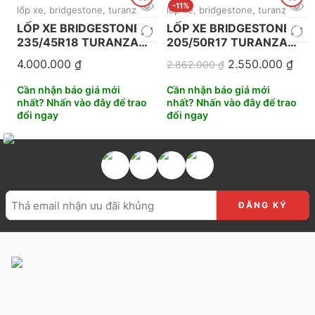
-11%
lốp xe
,
bridgestone
,
turanza
,
mới nhất
lốp xe
,
bridgestone
,
turanza
,
mới
LỐP XE BRIDGESTONE
LỐP XE BRIDGESTONE
235/45R18 TURANZA
205/50R17 TURANZA
T06
T06 INDONESIA
4.000.000
₫
2.550.000
₫
2.862.000
₫
Cần nhận báo giá mới
Cần nhận báo giá mới
nhất? Nhấn vào đây để trao
nhất? Nhấn vào đây để trao
đổi ngay
đổi ngay