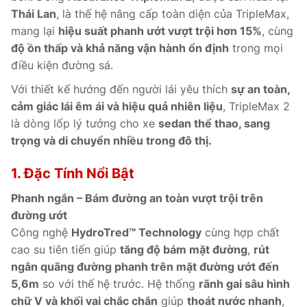
Thái Lan
, là thế hệ nâng cấp toàn diện của TripleMax,
mang lại
hiệu suất phanh ướt vượt trội hơn 15%
, cùng
độ ồn thấp và khả năng vận hành ổn định
trong mọi
điều kiện đường sá.
Với thiết kế hướng đến người lái yêu thích
sự an toàn,
cảm giác lái êm ái và hiệu quả nhiên liệu
, TripleMax 2
là dòng lốp lý tưởng cho xe
sedan thể thao, sang
trọng và di chuyển nhiều trong đô thị.
1. Đặc Tính Nổi Bật
Phanh ngắn – Bám đường an toàn vượt trội trên
đường ướt
Công nghệ
HydroTred™ Technology
cùng hợp chất
cao su tiên tiến giúp
tăng độ bám mặt đường
,
rút
ngắn quãng đường phanh trên mặt đường ướt đến
5,6m
so với thế hệ trước. Hệ thống
rãnh gai sâu hình
chữ V và khối vai chắc chắn
giúp
thoát nước nhanh
,