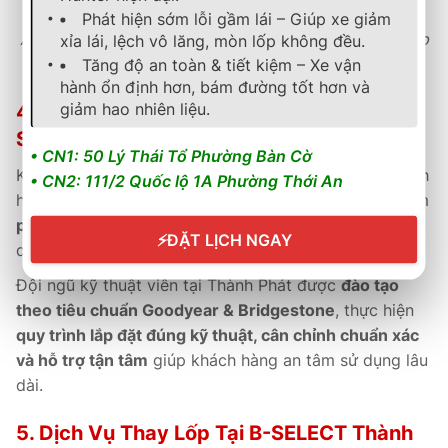
Phát hiện sớm lỗi gầm lái – Giúp xe giảm
An toàn – Êm ái – Tiết kiệm nhiên liệu – chuẩn đẳng cấp
xỉa lái, lệch vô lăng, mòn lốp không đều.
Goodyear.
Tăng độ an toàn & tiết kiệm – Xe vận
hành ổn định hơn, bám đường tốt hơn và
giảm hao nhiên liệu.
4. Chính Sách Bảo Hành & Hậu Mãi Tại B-
SELECT THÀNH PHÁT
• CN1: 50 Lý Thái Tổ Phường Bàn Cờ
Khi mua lốp Goodyear tại
B-Select Thành Phát
, khách
• CN2: 111/2 Quốc lộ 1A Phường Thới An
hàng được hưởng
bảo hành chính hãng toàn cầu
, kèm
phiếu bảo hành điện tử và kích hoạt online
, đảm bảo
⚡
ĐẶT LỊCH NGAY
quyền lợi rõ ràng, minh bạch và nhanh chóng.
Đội ngũ kỹ thuật viên tại Thành Phát được
đào tạo
theo tiêu chuẩn Goodyear & Bridgestone
, thực hiện
quy trình lắp đặt đúng kỹ thuật, cân chỉnh chuẩn xác
và hỗ trợ tận tâm
giúp khách hàng an tâm sử dụng lâu
dài.
5. Dịch Vụ Thay Lốp Tại B-SELECT Thành