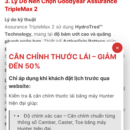
3. Lý Do Nên Chọn Goodyear Assurance
TripleMax 2
Lý do kỹ thuật
Assurance TripleMax 2 sử dụng
HydroTred™
Technology
, mang lại
độ bám ướt cao và quãng
phanh ngắn hơn
. Thiết kế
ActiveGrip Pattern
giúp
✕
phân tán đều lực tiếp xúc
, giảm mài mòn, tăng độ ổn
CÂN CHỈNH THƯỚC LÁI – GIẢM
định khi vào cua và giúp xe vận hành ổn định ở tốc độ
cao. Khung lốp được gia cố giúp
giảm rung lắc và
ĐẾN 50%
tăng cảm giác chắc chắn khi lái.
Chỉ áp dụng khi khách đặt lịch trước qua
Lý do thương mại
website:
Goodyear cung cấp
bảo hành chính hãng 5 năm
, cùng
dịch vụ hậu mãi minh bạch và hệ thống đại lý toàn
Kiểm tra & cân chỉnh thước lái bằng máy Hunter
quốc. Với
hiệu suất phanh vượt trội, độ bền cao và
hiện đại giúp:
khả năng tiết kiệm nhiên liệu
,
TripleMax 2
là dòng lốp
Độ chính xác cao – Cân chỉnh chuẩn từng
được
người dùng sedan thể thao tại châu Á tin chọn
thông số Camber, Caster, Toe bằng máy
hàng đầu.
Hunter hiện đại.