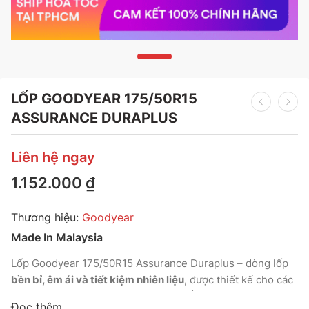
LỐP GOODYEAR 175/50R15
ASSURANCE DURAPLUS
Liên hệ ngay
1.152.000
₫
Thương hiệu:
Goodyear
Made In Malaysia
Lốp Goodyear 175/50R15 Assurance Duraplus – dòng lốp
bền bỉ, êm ái và tiết kiệm nhiên liệu
, được thiết kế cho các
dòng xe cỡ nhỏ và hatchback đô thị. Ứng dụng
công nghệ
Đọc thêm