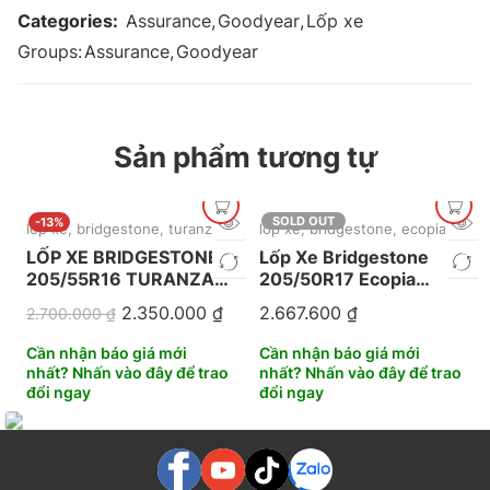
Categories:
Assurance
,
Goodyear
,
Lốp xe
Groups:
Assurance
,
Goodyear
Sản phẩm tương tự
SOLD OUT
-13%
lốp xe
,
bridgestone
,
turanza
,
mới nhất
lốp xe
,
bridgestone
,
ecopia
LỐP XE BRIDGESTONE
Lốp Xe Bridgestone
205/55R16 TURANZA
205/50R17 Ecopia
T06 VIETNAM
EP4A
2.350.000
₫
2.667.600
₫
2.700.000
₫
Cần nhận báo giá mới
Cần nhận báo giá mới
nhất? Nhấn vào đây để trao
nhất? Nhấn vào đây để trao
đổi ngay
đổi ngay