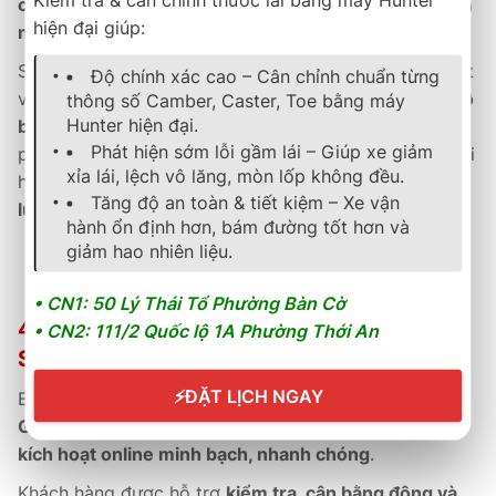
cảm giác lái ổn định, độ êm cao và khả năng tiết kiệm
hiện đại giúp:
nhiên liệu tối ưu
.
So với các dòng lốp cùng phân khúc, Duraplus nổi bật
Độ chính xác cao – Cân chỉnh chuẩn từng
với
tuổi thọ cao hơn 25%, giảm tiếng ồn tốt hơn và độ
thông số Camber, Caster, Toe bằng máy
Hunter hiện đại.
bám đáng tin cậy hơn trong điều kiện mưa ướt
. Sản
Phát hiện sớm lỗi gầm lái – Giúp xe giảm
phẩm được
bảo hành chính hãng 5 năm
, phân phối tại
xỉa lái, lệch vô lăng, mòn lốp không đều.
hệ thống
B-Select toàn quốc
, đảm bảo
uy tín, chất
Tăng độ an toàn & tiết kiệm – Xe vận
lượng và dịch vụ hậu mãi chuyên nghiệp
.
hành ổn định hơn, bám đường tốt hơn và
giảm hao nhiên liệu.
Hiệu suất bền bỉ – lựa chọn thông minh.
• CN1: 50 Lý Thái Tổ Phường Bàn Cờ
4. Chính Sách Bảo Hành & Hậu Mãi Tại B-
• CN2: 111/2 Quốc lộ 1A Phường Thới An
SELECT THÀNH PHÁT
⚡
ĐẶT LỊCH NGAY
B-Select Thành Phát cam kết phân phối
sản phẩm
Goodyear chính hãng
, với
phiếu bảo hành điện tử và
kích hoạt online minh bạch, nhanh chóng
.
Khách hàng được hỗ trợ
kiểm tra, cân bằng động và