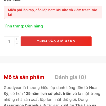
TredLife Technology độc quyền của Goodyear
, giúp
tăng
tuổi thọ gai lốp, giảm ma sát và đảm bảo độ bám đường
Miễn phí lắp ráp, đảo lốp bơm khí nito và kiểm tra thước
ổn định
. Phù hợp cho các dòng xe
Honda Brio, Mitsubishi
lái
Mirage, Toyota Wigo, Kia Morning
.
Tình trạng: Còn hàng
THÊM VÀO GIỎ HÀNG
Mô tả sản phẩm
Đánh giá (0)
Goodyear là thương hiệu lốp danh tiếng đến từ
Hoa
Kỳ
, có hơn
125 năm lịch sử phát triển
và là một trong
những nhà sản xuất lốp lớn nhất thế giới. Dòng
Assurance Duraplus
được sản xuất tại
Thái Lan và