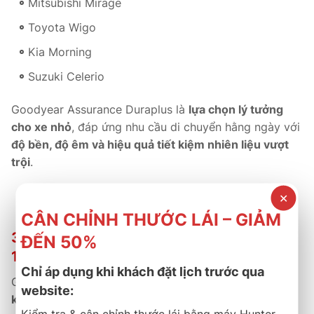
Mitsubishi Mirage
Toyota Wigo
Kia Morning
Suzuki Celerio
Goodyear Assurance Duraplus là
lựa chọn lý tưởng
cho xe nhỏ
, đáp ứng nhu cầu di chuyển hằng ngày với
độ bền, độ êm và hiệu quả tiết kiệm nhiên liệu vượt
trội
.
✕
Lựa chọn tối ưu cho xe đô thị hiện đại.
CÂN CHỈNH THƯỚC LÁI – GIẢM
3. Lý Do Nên Chọn LỐP GOODYEAR
ĐẾN 50%
175/50R15 ASSURANCE DURAPLUS
Chỉ áp dụng khi khách đặt lịch trước qua
Goodyear Assurance Duraplus là dòng lốp
được thiết
website:
kế cho độ bền và hiệu suất sử dụng dài lâu
, mang lại
Kiểm tra & cân chỉnh thước lái bằng máy Hunter