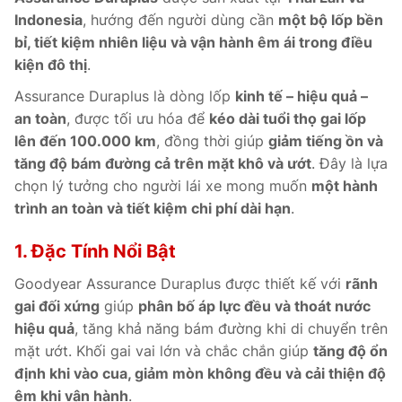
Indonesia
, hướng đến người dùng cần
một bộ lốp bền
bỉ, tiết kiệm nhiên liệu và vận hành êm ái trong điều
kiện đô thị
.
Assurance Duraplus là dòng lốp
kinh tế – hiệu quả –
an toàn
, được tối ưu hóa để
kéo dài tuổi thọ gai lốp
lên đến 100.000 km
, đồng thời giúp
giảm tiếng ồn và
tăng độ bám đường cả trên mặt khô và ướt
. Đây là lựa
chọn lý tưởng cho người lái xe mong muốn
một hành
trình an toàn và tiết kiệm chi phí dài hạn
.
1. Đặc Tính Nổi Bật
Goodyear Assurance Duraplus được thiết kế với
rãnh
gai đối xứng
giúp
phân bố áp lực đều và thoát nước
hiệu quả
, tăng khả năng bám đường khi di chuyển trên
mặt ướt. Khối gai vai lớn và chắc chắn giúp
tăng độ ổn
định khi vào cua, giảm mòn không đều và cải thiện độ
êm khi vận hành
.