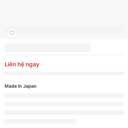
LỐP DUNLOP
265/55R20 113V
AT30TRG (J)
Liên hệ ngay
Made In Japan