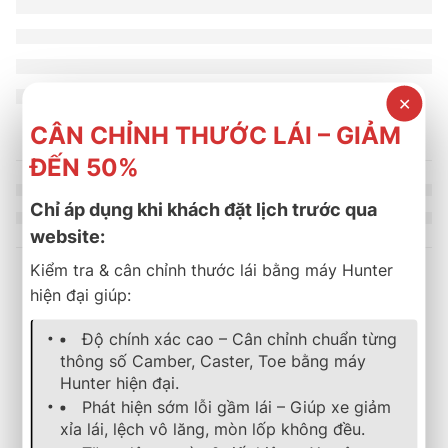
✕
CÂN CHỈNH THƯỚC LÁI – GIẢM
ĐẾN 50%
Chỉ áp dụng khi khách đặt lịch trước qua
website:
Kiểm tra & cân chỉnh thước lái bằng máy Hunter
hiện đại giúp:
Sản phẩm tương tự
Độ chính xác cao – Cân chỉnh chuẩn từng
thông số Camber, Caster, Toe bằng máy
Hunter hiện đại.
lốp xe
,
bridgestone
,
dualer
lốp xe
,
bridgestone
,
turanza
LỐP XE BRIDGESTONE 21
Lốp Bridgestone 265/70R16 Dueler 840
Phát hiện sớm lỗi gầm lái – Giúp xe giảm
3.800.000
₫
3.150.000
₫
xỉa lái, lệch vô lăng, mòn lốp không đều.