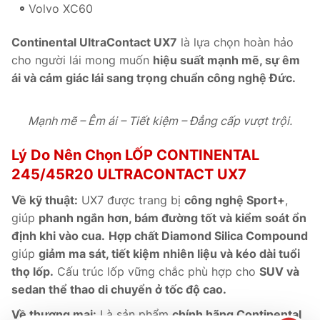
Volvo XC60
Continental UltraContact UX7
là lựa chọn hoàn hảo
cho người lái mong muốn
hiệu suất mạnh mẽ, sự êm
ái và cảm giác lái sang trọng chuẩn công nghệ Đức.
Mạnh mẽ – Êm ái – Tiết kiệm – Đẳng cấp vượt trội.
Lý Do Nên Chọn LỐP CONTINENTAL
245/45R20 ULTRACONTACT UX7
Về kỹ thuật:
UX7 được trang bị
công nghệ Sport+
,
giúp
phanh ngắn hơn, bám đường tốt và kiểm soát ổn
định khi vào cua.
Hợp chất Diamond Silica Compound
giúp
giảm ma sát, tiết kiệm nhiên liệu và kéo dài tuổi
thọ lốp.
Cấu trúc lốp vững chắc phù hợp cho
SUV và
sedan thể thao di chuyển ở tốc độ cao.
Về thương mại:
Là sản phẩm
chính hãng Continental