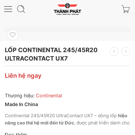
LỐP CONTINENTAL 245/45R20
ULTRACONTACT UX7
Liên hệ ngay
Thương hiệu:
Continental
Made In China
Continental 245/45R20 UltraContact UX7 – dòng lốp
hiệu
năng cao thế hệ mới đến từ Đức
, được phát triển dành cho
sedan thể thao và SUV hạng sang
, mang lại
độ bám vượt
Đọc thêm