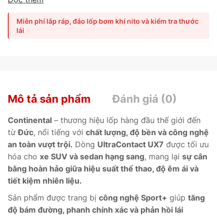
trội, khả năng phanh chính xác và cảm giác lái êm ái,
đẳng cấp.
Ứng dụng
công nghệ Sport+
cùng
hợp chất
Miễn phí lắp ráp, đảo lốp bơm khí nito và kiểm tra thước
Diamond Silica Compound tiên tiến
, UX7 giúp
phanh ngắn
lái
hơn, tăng độ ổn định thân xe và giảm tiếng ồn cabin hiệu
quả.
Phù hợp cho
BMW X3, Mercedes-Benz GLC, Audi
Q5, Lexus NX, Volvo XC60.
Mô tả sản phẩm
Đánh giá (0)
Continental
– thương hiệu lốp hàng đầu thế giới đến
từ
Đức
, nổi tiếng với
chất lượng, độ bền và công nghệ
an toàn vượt trội.
Dòng
UltraContact UX7
được tối ưu
hóa cho
xe SUV và sedan hạng sang
, mang lại
sự cân
bằng hoàn hảo giữa hiệu suất thể thao, độ êm ái và
tiết kiệm nhiên liệu.
Sản phẩm được trang bị
công nghệ Sport+
giúp
tăng
độ bám đường, phanh chính xác và phản hồi lái