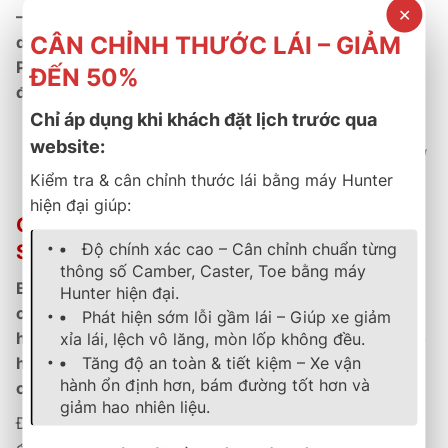
✕
– Đức
, UltraContact UX7 được
bảo hành 5 năm
, kèm
CÂN CHỈNH THƯỚC LÁI – GIẢM
dịch vụ hậu mãi tận tâm
tại hệ thống
B-Select Thành
Phát
, mang lại
chất lượng, uy tín và sự an tâm tuyệt
ĐẾN 50%
đối cho khách hàng.
Chỉ áp dụng khi khách đặt lịch trước qua
website:
Công nghệ Đức – Sức mạnh, sự êm ái và an toàn trong
từng chi tiết.
Kiểm tra & cân chỉnh thước lái bằng máy Hunter
hiện đại giúp:
Chính Sách Bảo Hành & Hậu Mãi Tại B-
Độ chính xác cao – Cân chỉnh chuẩn từng
SELECT THÀNH PHÁT
thông số Camber, Caster, Toe bằng máy
B-Select Thành Phát
là
đại lý ủy quyền chính hãng
Hunter hiện đại.
của Continental Việt Nam
, cung cấp
sản phẩm chính
Phát hiện sớm lỗi gầm lái – Giúp xe giảm
hãng có phiếu bảo hành điện tử
, hỗ trợ
kích hoạt bảo
xỉa lái, lệch vô lăng, mòn lốp không đều.
Tăng độ an toàn & tiết kiệm – Xe vận
hành online nhanh chóng
, đảm bảo
quyền lợi tối đa
hành ổn định hơn, bám đường tốt hơn và
cho khách hàng.
giảm hao nhiên liệu.
Đội ngũ
kỹ thuật viên đạt chuẩn Continental
được