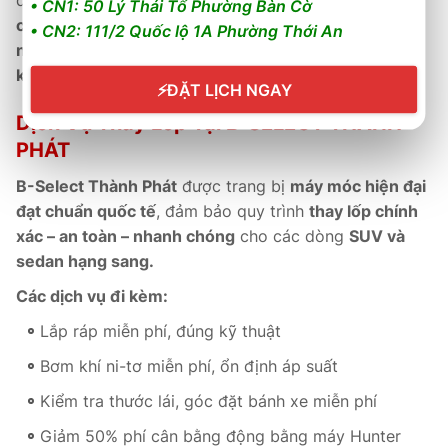
đào tạo chuyên sâu, luôn sẵn sàng
kiểm tra định kỳ,
• CN1: 50 Lý Thái Tổ Phường Bàn Cờ
cân chỉnh góc đặt bánh xe
và
bảo dưỡng chuyên
• CN2: 111/2 Quốc lộ 1A Phường Thới An
nghiệp
, giúp
duy trì hiệu suất vận hành ổn định và
kéo dài tuổi thọ lốp.
⚡
ĐẶT LỊCH NGAY
Dịch Vụ Thay Lốp Tại B-SELECT THÀNH
PHÁT
B-Select Thành Phát
được trang bị
máy móc hiện đại
đạt chuẩn quốc tế
, đảm bảo quy trình
thay lốp chính
xác – an toàn – nhanh chóng
cho các dòng
SUV và
sedan hạng sang.
Các dịch vụ đi kèm:
Lắp ráp miễn phí, đúng kỹ thuật
Bơm khí ni-tơ miễn phí, ổn định áp suất
Kiểm tra thước lái, góc đặt bánh xe miễn phí
Giảm 50% phí cân bằng động bằng máy Hunter