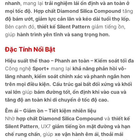
nhanh
, mang lại
trải nghiệm lái ổn định và an toàn ở
mọi tốc độ.
Hợp chất Diamond Silica Compound
tăng
độ bám ướt, giảm lực cản lăn và kéo dài tuổi thọ lốp.
Bên cạnh đó,
thiết kế Silent Pattern
giảm tiếng ồn,
giúp
hành trình yên tĩnh và sang trọng hơn.
Đặc Tính Nổi Bật
Hiệu suất thể thao – Phanh an toàn – Kiểm soát tối đa
Công nghệ
Sport+
mang lại
khả năng phản hồi vô-
lăng nhanh, kiểm soát chính xác và phanh ngắn hơn
trên mọi điều kiện.
Cấu trúc gai bất đối xứng và khối
vai lớn
giúp
bám đường tốt, ổn định khi vào cua và
tăng độ an toàn khi di chuyển ở tốc độ cao.
Êm ái – Giảm ồn – Tiết kiệm nhiên liệu
Nhờ
hợp chất Diamond Silica Compound
và
thiết kế
Silent Pattern
, UX7
giảm tiếng ồn mặt đường và hạn
chế rung chấn
, giúp
xe vận hành êm ái, thoải mái