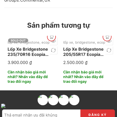
Groups:
Continental
,
UX
Sản phẩm tương tự
SOLD OUT
lốp xe
,
bridgestone
,
ecopia
,
mới nhất
lốp xe
,
bridgestone
,
ecopia
Lốp Xe Bridgestone
Lốp Xe Bridgestone
235/70R16 Ecopia
205/55R17 Ecopia
850
EP15
3.900.000
₫
2.500.000
₫
Cần nhận báo giá mới
Cần nhận báo giá mới
nhất? Nhấn vào đây để
nhất? Nhấn vào đây để
trao đổi ngay
trao đổi ngay