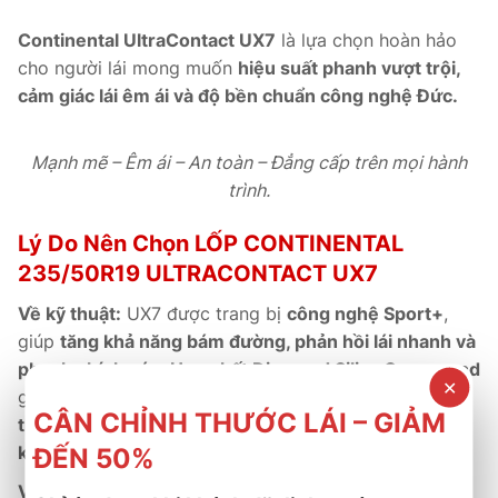
Continental UltraContact UX7
là lựa chọn hoàn hảo
cho người lái mong muốn
hiệu suất phanh vượt trội,
cảm giác lái êm ái và độ bền chuẩn công nghệ Đức.
Mạnh mẽ – Êm ái – An toàn – Đẳng cấp trên mọi hành
trình.
Lý Do Nên Chọn LỐP CONTINENTAL
235/50R19 ULTRACONTACT UX7
Về kỹ thuật:
UX7 được trang bị
công nghệ Sport+
,
giúp
tăng khả năng bám đường, phản hồi lái nhanh và
phanh chính xác.
Hợp chất Diamond Silica Compound
✕
giúp
giảm ma sát, tiết kiệm nhiên liệu và kéo dài tuổi
CÂN CHỈNH THƯỚC LÁI – GIẢM
thọ lốp.
Cấu trúc chắc chắn mang lại
sự ổn định và
kiểm soát tối đa ở tốc độ cao.
ĐẾN 50%
Về thương mại:
Là sản phẩm
chính hãng Continental