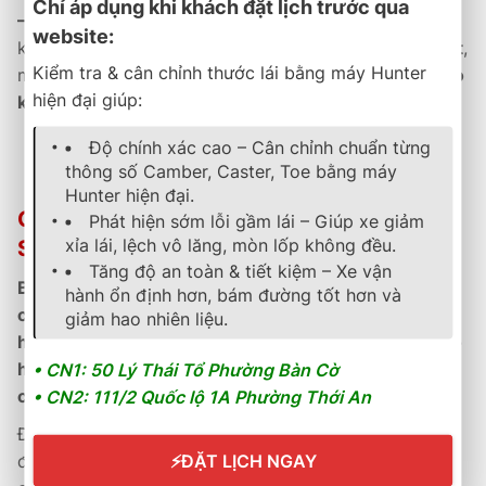
Chỉ áp dụng khi khách đặt lịch trước qua
– Đức
, UltraContact UX7 được
bảo hành 5 năm
, đi
website:
kèm
dịch vụ hậu mãi tận tâm
tại
B-Select Thành Phát
,
Kiểm tra & cân chỉnh thước lái bằng máy Hunter
mang lại
uy tín, chất lượng và sự an tâm tuyệt đối cho
hiện đại giúp:
khách hàng.
Độ chính xác cao – Cân chỉnh chuẩn từng
Công nghệ Đức – Êm ái, bền bỉ và an toàn tuyệt đối.
thông số Camber, Caster, Toe bằng máy
Hunter hiện đại.
Chính Sách Bảo Hành & Hậu Mãi Tại B-
Phát hiện sớm lỗi gầm lái – Giúp xe giảm
xỉa lái, lệch vô lăng, mòn lốp không đều.
SELECT THÀNH PHÁT
Tăng độ an toàn & tiết kiệm – Xe vận
B-Select Thành Phát
là
đại lý ủy quyền chính hãng
hành ổn định hơn, bám đường tốt hơn và
của Continental Việt Nam
, cung cấp
sản phẩm chính
giảm hao nhiên liệu.
hãng có phiếu bảo hành điện tử
, hỗ trợ
kích hoạt bảo
hành online nhanh chóng
, đảm bảo
quyền lợi tối đa
• CN1: 50 Lý Thái Tổ Phường Bàn Cờ
cho khách hàng.
• CN2: 111/2 Quốc lộ 1A Phường Thới An
Đội ngũ
kỹ thuật viên đạt chuẩn Continental
được
⚡
ĐẶT LỊCH NGAY
đào tạo chuyên sâu, luôn sẵn sàng
kiểm tra định kỳ,