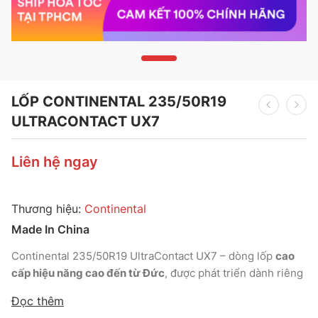
LỐP CONTINENTAL 235/50R19
ULTRACONTACT UX7
Liên hệ ngay
Thương hiệu:
Continental
Made In China
Continental 235/50R19 UltraContact UX7 – dòng lốp
cao
cấp hiệu năng cao đến từ Đức
, được phát triển dành riêng
cho
xe SUV đô thị và crossover hạng sang
, mang lại
sự
Đọc thêm
cân bằng hoàn hảo giữa độ bám, độ êm và hiệu suất