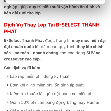
cân chỉnh góc đặt bánh xe
và
bảo dưỡng chuyên
nghiệp
, giúp
duy trì hiệu suất vận hành ổn định và
kéo dài tuổi thọ lốp.
Dịch Vụ Thay Lốp Tại B-SELECT THÀNH
PHÁT
B-Select Thành Phát
được trang bị
máy móc hiện đại
đạt chuẩn quốc tế
, đảm bảo quy trình
thay lốp chính
xác – an toàn – nhanh chóng
cho các dòng
SUV và
crossover cao cấp.
Các dịch vụ đi kèm:
Lắp ráp miễn phí, đúng kỹ thuật
Bơm khí ni-tơ miễn phí, ổn định áp suất
Kiểm tra thước lái, góc đặt bánh xe miễn phí
Giảm 50% phí cân bằng động bằng máy Hunter