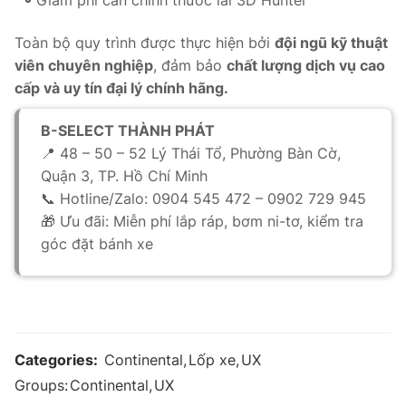
Giảm phí cân chỉnh thước lái 3D Hunter
Toàn bộ quy trình được thực hiện bởi
đội ngũ kỹ thuật
viên chuyên nghiệp
, đảm bảo
chất lượng dịch vụ cao
cấp và uy tín đại lý chính hãng.
B-SELECT THÀNH PHÁT
📍 48 – 50 – 52 Lý Thái Tổ, Phường Bàn Cờ,
Quận 3, TP. Hồ Chí Minh
📞 Hotline/Zalo: 0904 545 472 – 0902 729 945
🎁 Ưu đãi: Miễn phí lắp ráp, bơm ni-tơ, kiểm tra
góc đặt bánh xe
Categories:
Continental
,
Lốp xe
,
UX
Groups:
Continental
,
UX