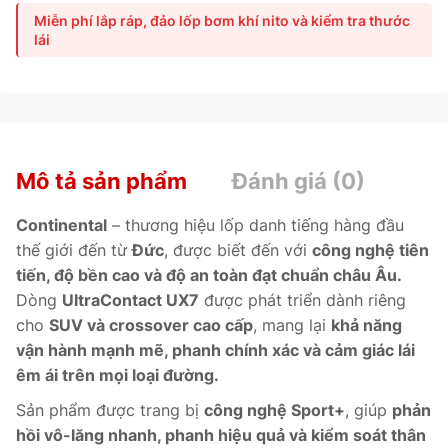
phanh vượt trội.
Ứng dụng
công nghệ Sport+ tiên tiến
Miễn phí lắp ráp, đảo lốp bơm khí nito và kiểm tra thước
cùng
hợp chất Diamond Silica Compound
, UX7 giúp
lái
phanh ngắn hơn, kiểm soát lái ổn định và giảm tiếng ồn tối
đa.
Phù hợp cho
Mazda CX-5, Honda CR-V, Toyota RAV4,
Hyundai Tucson, Lexus NX.
Mô tả sản phẩm
Đánh giá (0)
Continental
– thương hiệu lốp danh tiếng hàng đầu
thế giới đến từ
Đức
, được biết đến với
công nghệ tiên
tiến, độ bền cao và độ an toàn đạt chuẩn châu Âu.
Dòng
UltraContact UX7
được phát triển dành riêng
cho
SUV và crossover cao cấp
, mang lại
khả năng
vận hành mạnh mẽ, phanh chính xác và cảm giác lái
êm ái trên mọi loại đường.
Sản phẩm được trang bị
công nghệ Sport+
, giúp
phản
hồi vô-lăng nhanh, phanh hiệu quả và kiểm soát thân