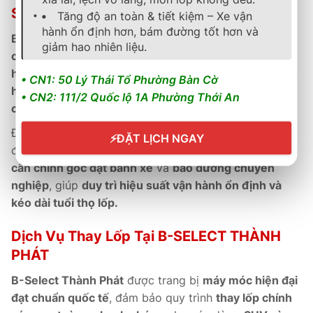
SELECT THÀNH PHÁT
Tăng độ an toàn & tiết kiệm – Xe vận
hành ổn định hơn, bám đường tốt hơn và
B-Select Thành Phát
là
đại lý ủy quyền chính hãng
giảm hao nhiên liệu.
của Continental Việt Nam
, cung cấp
sản phẩm chính
hãng có phiếu bảo hành điện tử
, hỗ trợ
kích hoạt bảo
• CN1: 50 Lý Thái Tổ Phường Bàn Cờ
hành online nhanh chóng
, đảm bảo
quyền lợi tối đa
• CN2: 111/2 Quốc lộ 1A Phường Thới An
cho khách hàng.
Đội ngũ
kỹ thuật viên đạt chuẩn Continental
được
⚡
ĐẶT LỊCH NGAY
đào tạo chuyên sâu, luôn sẵn sàng
kiểm tra định kỳ,
cân chỉnh góc đặt bánh xe
và
bảo dưỡng chuyên
nghiệp
, giúp
duy trì hiệu suất vận hành ổn định và
kéo dài tuổi thọ lốp.
Dịch Vụ Thay Lốp Tại B-SELECT THÀNH
PHÁT
B-Select Thành Phát
được trang bị
máy móc hiện đại
đạt chuẩn quốc tế
, đảm bảo quy trình
thay lốp chính