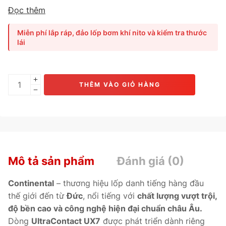
crossover cỡ trung
, mang lại
độ bám đường vượt trội, khả
Đọc thêm
năng phanh chính xác và cảm giác lái êm ái, sang trọng.
Với
công nghệ Sport+ tiên tiến
kết hợp
hợp chất Diamond
Miễn phí lắp ráp, đảo lốp bơm khí nito và kiểm tra thước
Silica Compound
, UX7 giúp
phanh ngắn hơn, kiểm soát
lái
thân xe ổn định và giảm tiếng ồn cabin tối đa.
Phù hợp
cho
Honda HR-V, Toyota Corolla Cross, Mazda CX-3,
Hyundai Kona, Kia Seltos.
THÊM VÀO GIỎ HÀNG
Mô tả sản phẩm
Đánh giá (0)
Continental
– thương hiệu lốp danh tiếng hàng đầu
thế giới đến từ
Đức
, nổi tiếng với
chất lượng vượt trội,
độ bền cao và công nghệ hiện đại chuẩn châu Âu.
Dòng
UltraContact UX7
được phát triển dành riêng