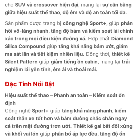
cho
SUV và crossover hiện đại
, mang lại
sự cân bằng
giữa hiệu suất thể thao, độ êm và độ an toàn tối đa.
Sản phẩm được trang bị
công nghệ Sport+
, giúp
phản
hồi vô-lăng nhanh, tăng độ bám và kiểm soát lái chính
xác trong mọi điều kiện đường xá.
Hợp chất
Diamond
Silica Compound
giúp
tăng khả năng bám ướt, giảm
ma sát lăn và tiết kiệm nhiên liệu.
Đồng thời,
thiết kế
Silent Pattern
giúp
giảm tiếng ồn cabin
, mang lại
trải
nghiệm lái yên tĩnh, êm ái và thoải mái.
Đặc Tính Nổi Bật
Hiệu suất thể thao – Phanh an toàn – Kiểm soát ổn
định
Công nghệ
Sport+
giúp
tăng khả năng phanh, kiểm
soát thân xe tốt hơn và bám đường chắc chắn ngay
cả trên mặt đường trơn ướt.
Thiết kế gai bất đối xứng
và khối vai lớn
giúp
phân bổ áp lực đều, tăng độ ổn