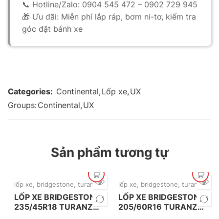
📞 Hotline/Zalo: 0904 545 472 – 0902 729 945
🎁 Ưu đãi: Miễn phí lắp ráp, bơm ni-tơ, kiểm tra
góc đặt bánh xe
Categories:
Continental
,
Lốp xe
,
UX
Groups:
Continental
,
UX
Sản phẩm tương tự
lốp xe
,
bridgestone
,
turanza
,
mới nhất
lốp xe
,
bridgestone
,
turanza
,
mới
LỐP XE BRIDGESTONE
LỐP XE BRIDGESTONE
235/45R18 TURANZA
205/60R16 TURANZA
T06
T06