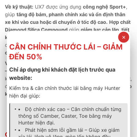
Về kỹ thuật:
UX7 được ứng dụng
công nghệ Sport+
,
giúp
tăng độ bám, phanh chính xác và ổn định thân
xe khi vào cua hoặc di chuyển ở tốc độ cao.
Hợp chất
Diamond Silica Compound
giúp
giảm lực cản lăn, tiết
✕
kiệm nhiên liệu và kéo dài tuổi thọ.
Cấu trúc chắc
chắn giúp
chịu tải tốt, phù hợp với SUV đô thị di
CÂN CHỈNH THƯỚC LÁI – GIẢM
chuyển thường xuyên.
ĐẾN 50%
Về thương mại:
Là sản phẩm
chính hãng Continental
Chỉ áp dụng khi khách đặt lịch trước qua
– Đức
, UltraContact UX7 được
bảo hành 5 năm
, đi
website:
kèm
dịch vụ hậu mãi tận tâm
tại
B-Select Thành Phát
,
đảm bảo
chất lượng, uy tín và sự an tâm tuyệt đối cho
Kiểm tra & cân chỉnh thước lái bằng máy Hunter
khách hàng.
hiện đại giúp:
Độ chính xác cao – Cân chỉnh chuẩn từng
Công nghệ Đức – Êm ái, bền bỉ và an toàn vượt mong
thông số Camber, Caster, Toe bằng máy
đợi.
Hunter hiện đại.
Phát hiện sớm lỗi gầm lái – Giúp xe giảm
Chính Sách Bảo Hành & Hậu Mãi Tại B-
xỉa lái, lệch vô lăng, mòn lốp không đều.