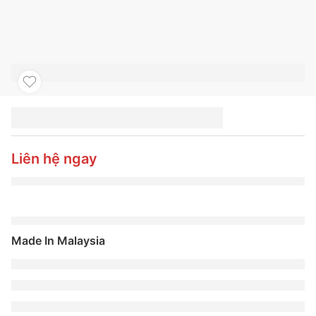
LỐP CONTINENTAL
205/60R16
ULTRACONTACT UC7
Liên hệ ngay
Made In Malaysia