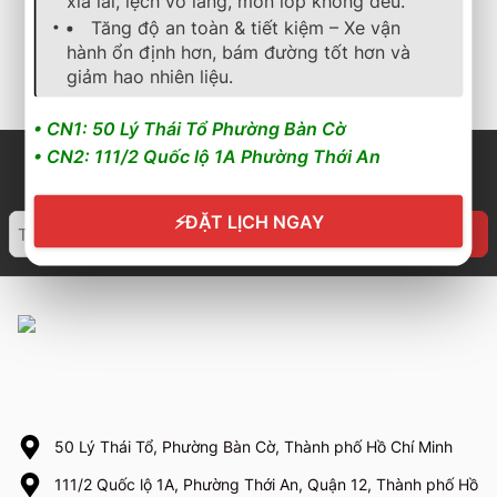
xỉa lái, lệch vô lăng, mòn lốp không đều.
2.150.000
₫
3.100.000
₫
2.916.000
₫
4.400.000
₫
Tăng độ an toàn & tiết kiệm – Xe vận
hành ổn định hơn, bám đường tốt hơn và
Cần nhận báo giá mới
Cần nhận báo giá mới
nhất? Nhấn vào đây để
nhất? Nhấn vào đây để
giảm hao nhiên liệu.
trao đổi ngay
trao đổi ngay
• CN1: 50 Lý Thái Tổ Phường Bàn Cờ
• CN2: 111/2 Quốc lộ 1A Phường Thới An
⚡
ĐẶT LỊCH NGAY
50 Lý Thái Tổ, Phường Bàn Cờ, Thành phố Hồ Chí Minh
111/2 Quốc lộ 1A, Phường Thới An, Quận 12, Thành phố Hồ