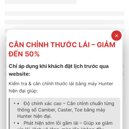
✕
CÂN CHỈNH THƯỚC LÁI – GIẢM
ĐẾN 50%
Chỉ áp dụng khi khách đặt lịch trước qua
website:
Kiểm tra & cân chỉnh thước lái bằng máy Hunter
hiện đại giúp:
Sản phẩm tương tự
Độ chính xác cao – Cân chỉnh chuẩn từng
thông số Camber, Caster, Toe bằng máy
Hunter hiện đại.
-26%
-30%
lốp xe
,
bridgestone
,
turanza
lốp xe
,
bridgestone
,
dualer
Phát hiện sớm lỗi gầm lái – Giúp xe giảm
Lốp Xe Bridgestone 215/45R17 Turanza T05