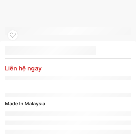
LỐP CONTINENTAL
175/70R14
COMFORTCONTACT
Liên hệ ngay
CC6
Made In Malaysia