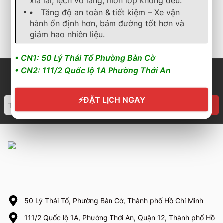
xỉa lái, lệch vô lăng, mòn lốp không đều.
3.150.000
₫
2.550.000
₫
2.862.000
₫
Tăng độ an toàn & tiết kiệm – Xe vận
hành ổn định hơn, bám đường tốt hơn và
Cần nhận báo giá mới
Cần nhận báo giá mới
nhất? Nhấn vào đây để
nhất? Nhấn vào đây để
giảm hao nhiên liệu.
trao đổi ngay
trao đổi ngay
• CN1: 50 Lý Thái Tổ Phường Bàn Cờ
• CN2: 111/2 Quốc lộ 1A Phường Thới An
⚡
ĐẶT LỊCH NGAY
50 Lý Thái Tổ, Phường Bàn Cờ, Thành phố Hồ Chí Minh
111/2 Quốc lộ 1A, Phường Thới An, Quận 12, Thành phố Hồ