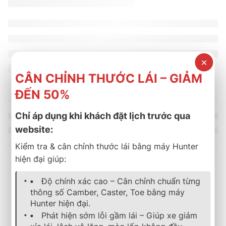
✕
CÂN CHỈNH THƯỚC LÁI – GIẢM
ĐẾN 50%
Chỉ áp dụng khi khách đặt lịch trước qua
website:
Kiểm tra & cân chỉnh thước lái bằng máy Hunter
hiện đại giúp:
Sản phẩm tương tự
Độ chính xác cao – Cân chỉnh chuẩn từng
thông số Camber, Caster, Toe bằng máy
Hunter hiện đại.
-11%
lốp xe
,
bridgestone
,
turanza
lốp xe
,
bridgestone
,
turanza
,
mới
Phát hiện sớm lỗi gầm lái – Giúp xe giảm
LỐP XE BRIDGESTONE 215/60R17 TURANZA T06 IN
LỐP XE BRIDGESTONE 20