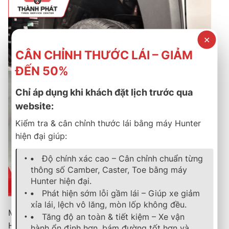
✕
CÂN CHỈNH THƯỚC LÁI – GIẢM
ĐẾN 50%
Chỉ áp dụng khi khách đặt lịch trước qua
website:
Kiểm tra & cân chỉnh thước lái bằng máy Hunter
hiện đại giúp:
Độ chính xác cao – Cân chỉnh chuẩn từng
thông số Camber, Caster, Toe bằng máy
Hunter hiện đại.
Phát hiện sớm lỗi gầm lái – Giúp xe giảm
xỉa lái, lệch vô lăng, mòn lốp không đều.
Mazda 3
Tăng độ an toàn & tiết kiệm – Xe vận
Honda Civic
hành ổn định hơn, bám đường tốt hơn và