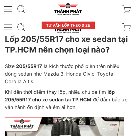
TƯ VẤN LỐP THEO SIZE
Lốp 205/55R17 cho xe sedan tại
TP.HCM nên chọn loại nào?
Size
205/55R17
là kích thước phổ biến trên nhiều
dòng sedan như Mazda 3, Honda Civic, Toyota
Corolla Altis.
Khi đến thời điểm thay lốp, nhiều chủ xe tìm
lốp
205/55R17 cho xe sedan tại TP.HCM
để đảm bảo xe
vận hành ổn định và êm ái hơn.