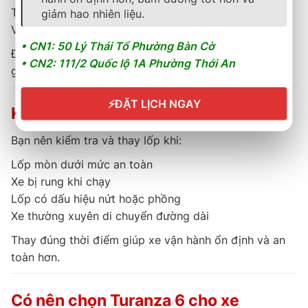
Toyota Corolla Altis
giảm hao nhiên liệu.
VinFast VF5
• CN1: 50 Lý Thái Tổ Phường Bàn Cờ
Đây là nhóm xe sử dụng hàng ngày, cần lốp cân bằng
• CN2: 111/2 Quốc lộ 1A Phường Thới An
giữa êm ái và độ bám.
⚡
ĐẶT LỊCH NGAY
Khi nào nên thay lốp 205/55R17?
Bạn nên kiểm tra và thay lốp khi:
Lốp mòn dưới mức an toàn
Xe bị rung khi chạy
Lốp có dấu hiệu nứt hoặc phồng
Xe thường xuyên di chuyển đường dài
Thay đúng thời điểm giúp xe vận hành ổn định và an
toàn hơn.
Có nên chọn Turanza 6 cho xe