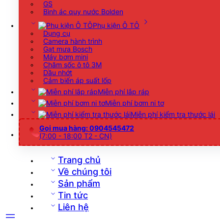
GS
Bình ác quy nước Bolden
Phụ kiện Ô TÔ
Dụng cụ
Camera hành trình
Gạt mưa Bosch
Máy bơm mini
Chăm sốc ô tô 3M
Dầu nhớt
Cảm biến áp suất lốp
Miễn phí lắp ráp
Miễn phí bơm ni tơ
Miễn phí kiểm tra thước lái
Gọi mua hàng: 0904545472
(7:00 - 18:00 T2 - CN)
Trang chủ
Về chúng tôi
Sản phẩm
Tin tức
Liên hệ