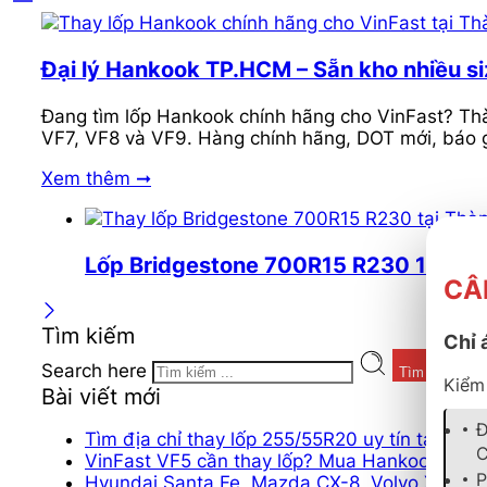
Đại lý Hankook TP.HCM – Sẵn kho nhiều si
Đang tìm lốp Hankook chính hãng cho VinFast? Thà
VF7, VF8 và VF9. Hàng chính hãng, DOT mới, báo gi
Xem thêm ➞
Lốp Bridgestone 700R15 R230 12PR cho 
CÂ
Tìm kiếm
Chỉ 
Search here
Tìm kiếm
Kiểm 
Bài viết mới
Đ
Tìm địa chỉ thay lốp 255/55R20 uy tín tại TP.
C
VinFast VF5 cần thay lốp? Mua Hankook iON 20
P
Hyundai Santa Fe, Mazda CX-8, Volvo XC60 c