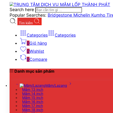
Search here
Popular Searches:
Bridgestone
Michelin
Kumho Ti
Tìm kiếm
Categories
Categories
0
Giỏ hàng
0
Wishlist
0
Compare
Danh mục sản phẩm
Mâm/Lazang
Mâm 13 inch
Mâm 14 inch
Mâm 15 inch
Mâm 16 inch
Mâm 17 inch
Mâm 18 inch