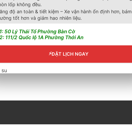
òn lốp không đều.
odyear Wrangler Territory HT 255/65R18 chính hãng
? Chọn Bridgestone Turanza 6 245/45R18 để giữ trọn c
ăng độ an toàn & tiết kiệm – Xe vận hành ổn định hơn, bám
ường tốt hơn và giảm hao nhiên liệu.
1: 50 Lý Thái Tổ Phường Bàn Cờ
2: 111/2 Quốc lộ 1A Phường Thới An
⚡
ĐẶT LỊCH NGAY