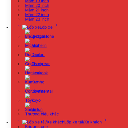
Mâm 19 inch
Mâm 20 inch
Mâm 21 inch
Mâm 22 inch
Mâm 23 inch
Lốp xe
Bridgestone
Michelin
Dunlop
Goodyear
Hankook
Kumho
Continental
Toyo
Sailun
Thương hiệu khác
Lốp xe tải/Xe khách
Bridgestone