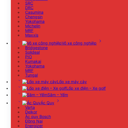
SRC
DRC
Casumina
Chengsin
Yokohama
Michelin
MRF
Maxxis
Vỏ xe công nghiệp
Bridgestone
Solideal
PIO
Kumakai
Yokohama
MRF
Tungal
Lốp xe máy cày
Lốp xe điện – Xe golf
Săm – Yếm
Ác Quy
Varta
Delkor
Ác quy Bosch
Đồng Nai
Energizer