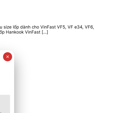
u size lốp dành cho VinFast VF5, VF e34, VF6,
lốp Hankook VinFast […]
✕
p.
,
55R19