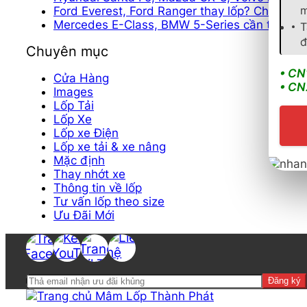
m
Ford Everest, Ford Ranger thay lốp? Chọn Go
Mercedes E-Class, BMW 5-Series cần thay lốp
T
đ
Chuyên mục
• CN
Cửa Hàng
• CN
Images
Lốp Tải
Lốp Xe
Lốp xe Điện
Lốp xe tải & xe nâng
Mặc định
Thay nhớt xe
Thông tin về lốp
Tư vấn lốp theo size
Ưu Đãi Mới