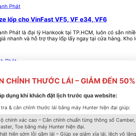
ze lốp cho VinFast VF5, VF e34, VF6
nh Phát là đại lý Hankook tại TP.HCM, luôn có sẵn nhiề
á nhanh và hỗ trợ thay lốp lấy ngay tại cửa hàng. Kho 
Isuzu Carter 1T9 – 2T5 – Bền bỉ, chịu tải tốt
N CHỈNH THƯỚC LÁI – GIẢM ĐẾN 50%
áp dụng khi khách đặt lịch trước qua website:
tra & cân chỉnh thước lái bằng máy Hunter hiện đại giúp:
ộ chính xác cao – Cân chỉnh chuẩn từng thông số Camber,
HCM? Thành Phát có sẵn hàng, ưu đãi dịch vụ khi thay lố
aster, Toe bằng máy Hunter hiện đại.
5/55R17 giá siêu tốt tại đại lý cấp 1 Thành Phát
hát hiện sớm lỗi gầm lái – Giúp xe giảm xỉa lái, lệch vô lăng
ần thay lốp? Chọn Continental PremiumContact 6 235/