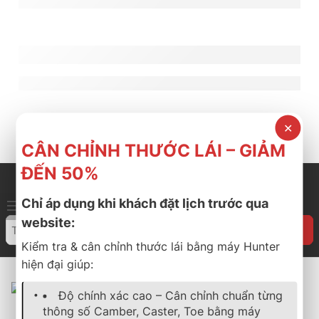
Lốp VinFast Limo Green giá tốt tại Thành 
Dunlop 235/55R20 chính hãng – Phù hợp 
✕
CÂN CHỈNH THƯỚC LÁI – GIẢM
ĐẾN 50%
Đang tìm lốp 255/55R20 cho Ford Explorer,
Volkswagen Teramont, Range Rover hay Land Rover
Chỉ áp dụng khi khách đặt lịch trước qua
Discovery? Goodyear Wrangler Territory HT là dòng
website:
lốp SUV cao cấp được nhiều khách hàng lựa chọn nhờ
Kiểm tra & cân chỉnh thước lái bằng máy Hunter
khả năng vận hành êm ái, bám đường ổn định và phù
hiện đại giúp:
hợp với nhu cầu sử dụng hằng ngày. Lốp 255/55R20
phù […]
Độ chính xác cao – Cân chỉnh chuẩn từng
thông số Camber, Caster, Toe bằng máy