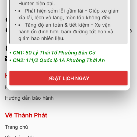
Hunter hiện đại.
Phát hiện sớm lỗi gầm lái – Giúp xe giảm
xỉa lái, lệch vô lăng, mòn lốp không đều.
50 Lý Thái Tổ, Phường Bàn Cờ, Thành phố Hồ Chí Minh
Tăng độ an toàn & tiết kiệm – Xe vận
111/2 Quốc lộ 1A, Phường Thới An, Quận 12, Thành phố Hồ
hành ổn định hơn, bám đường tốt hơn và
Chí Minh
giảm hao nhiên liệu.
Hotline: 0902729945 - 0904545472
• CN1: 50 Lý Thái Tổ Phường Bàn Cờ
Email: thanhphat48@gmail.com
• CN2: 111/2 Quốc lộ 1A Phường Thới An
Hỗ trợ khách hàng
⚡
ĐẶT LỊCH NGAY
Hướng dẫn mua hàng
Hướng dẫn bảo hành
Về Thành Phát
Trang chủ