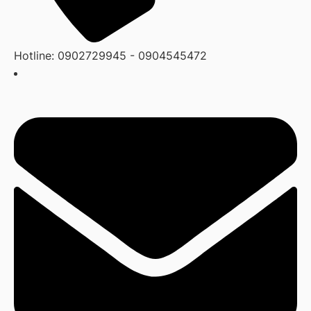
Hotline: 0902729945 - 0904545472