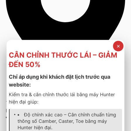
✕
CÂN CHỈNH THƯỚC LÁI – GIẢM
ĐẾN 50%
Chỉ áp dụng khi khách đặt lịch trước qua
website:
Kiểm tra & cân chỉnh thước lái bằng máy Hunter
hiện đại giúp:
111/2 Quốc lộ 1A, Phường Thới An, Quận 12, Thành
phố Hồ Chí Minh
Độ chính xác cao – Cân chỉnh chuẩn từng
thông số Camber, Caster, Toe bằng máy
Hunter hiện đại.