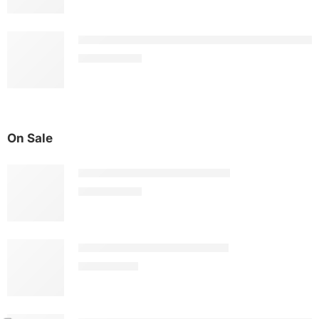
Ắc Quy Delkor N200 (12V - 200Ah - C
5.261.000
₫
On Sale
Ắc Quy Delkor DIN 54533
1.808.000
₫
Ắc Quy Delkor DIN 54018
1.701.000
₫