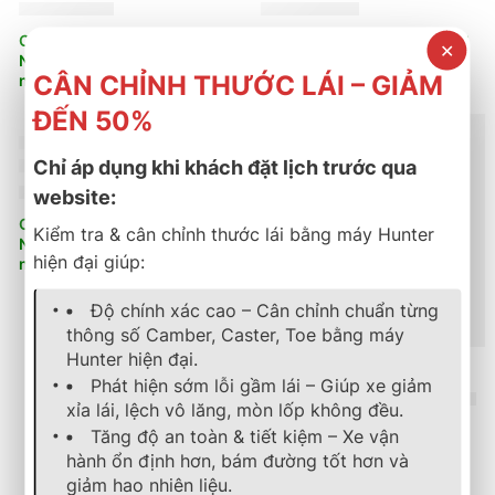
4.317.000
₫
3.727.000
₫
Cần nhận báo giá mới nhất?
Cần nhận báo giá mới nhất?
✕
Nhấn vào đây để trao đổi
Nhấn vào đây để trao đổi
CÂN CHỈNH THƯỚC LÁI – GIẢM
ngay
ngay
ĐẾN 50%
ắc quy
,
ắc quy delkor
Chỉ áp dụng khi khách đặt lịch trước qua
Ắc Quy Delkor 1111K
2.880.000
₫
website:
Cần nhận báo giá mới nhất?
Kiểm tra & cân chỉnh thước lái bằng máy Hunter
Nhấn vào đây để trao đổi
hiện đại giúp:
ngay
Độ chính xác cao – Cân chỉnh chuẩn từng
thông số Camber, Caster, Toe bằng máy
Hunter hiện đại.
ắc quy
,
ắc quy delkor
Phát hiện sớm lỗi gầm lái – Giúp xe giảm
Ắc Quy Delkor 1110K
xỉa lái, lệch vô lăng, mòn lốp không đều.
2.880.000
₫
Tăng độ an toàn & tiết kiệm – Xe vận
Cần nhận báo giá mới nhất?
hành ổn định hơn, bám đường tốt hơn và
Nhấn vào đây để trao đổi
giảm hao nhiên liệu.