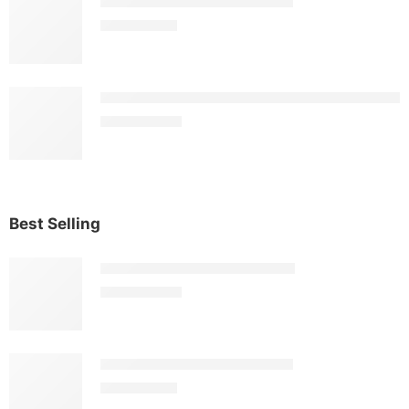
Ắc Quy Delkor DIN 54018
1.701.000
₫
Ắc Quy Delkor N200 (12V - 200Ah - C
5.261.000
₫
Best Selling
Ắc Quy Delkor DIN 54533
1.808.000
₫
Ắc Quy Delkor DIN 54018
1.701.000
₫