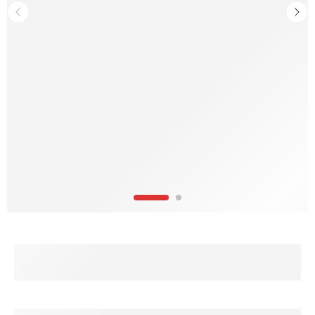
SHOP NOW
Free Delivery
Free Shipping for all Order