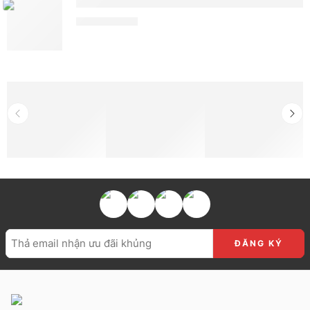
Ắc Quy Delkor N200 (12V - 200Ah - C
5.261.000
₫