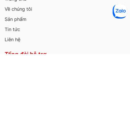
Về chúng tôi
Sản phẩm
Tin tức
Liên hệ
Tổng đài hỗ trợ
So sánh sản phẩm
Thứ 2 - Thứ 6
07:00 - 18:00
Thứ 7
07:00 - 18:00
Chủ nhật
08:00 - 16:00
© 2025 – Bản quyền thuộc về trung tâm dịch vụ lốp
xe Thành Phát