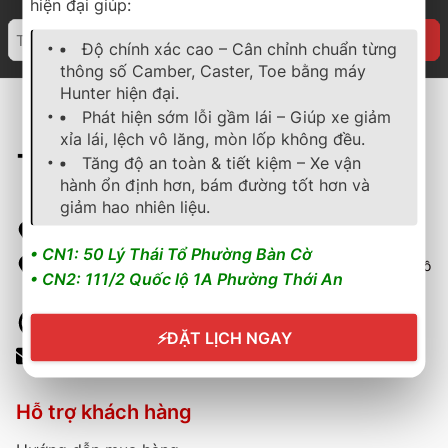
hiện đại giúp:
Độ chính xác cao – Cân chỉnh chuẩn từng
thông số Camber, Caster, Toe bằng máy
Hunter hiện đại.
Phát hiện sớm lỗi gầm lái – Giúp xe giảm
xỉa lái, lệch vô lăng, mòn lốp không đều.
Tăng độ an toàn & tiết kiệm – Xe vận
hành ổn định hơn, bám đường tốt hơn và
giảm hao nhiên liệu.
50 Lý Thái Tổ, Phường Bàn Cờ, Thành phố Hồ Chí Minh
• CN1: 50 Lý Thái Tổ Phường Bàn Cờ
111/2 Quốc lộ 1A, Phường Thới An, Quận 12, Thành phố Hồ
• CN2: 111/2 Quốc lộ 1A Phường Thới An
Chí Minh
Hotline: 0902729945 - 0904545472
⚡
ĐẶT LỊCH NGAY
Email: thanhphat48@gmail.com
Hỗ trợ khách hàng