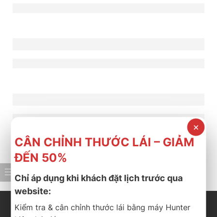
Trải nghiệm lái thử lốp Bridgestone cùn
Êm ái và yên tĩnh khác nhau thế nào? Thà
Trung Tâm Dịch Vụ Lốp Xe Thành Phát – 
✕
CÂN CHỈNH THƯỚC LÁI – GIẢM
ĐẾN 50%
1
2
Chỉ áp dụng khi khách đặt lịch trước qua
website:
Kiểm tra & cân chỉnh thước lái bằng máy Hunter