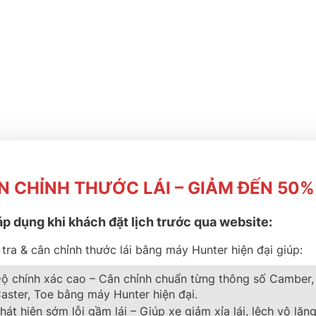
 AP
lốp tải nhẹ đa dụng cao cấp đến từ Đức
, được thiết kế
hả năng chịu tải cao và hiệu suất phanh ổn định trong 
N CHỈNH THƯỚC LÁI – GIẢM ĐẾN 50%
 VanContact AP giúp
vận hành êm ái, tiết kiệm nhiên li
ntier, Isuzu NPR.
áp dụng khi khách đặt lịch trước qua website:
 ngay
tra & cân chỉnh thước lái bằng máy Hunter hiện đại giúp:
ộ chính xác cao – Cân chỉnh chuẩn từng thông số Camber,
aster, Toe bằng máy Hunter hiện đại.
hát hiện sớm lỗi gầm lái – Giúp xe giảm xỉa lái, lệch vô lăng