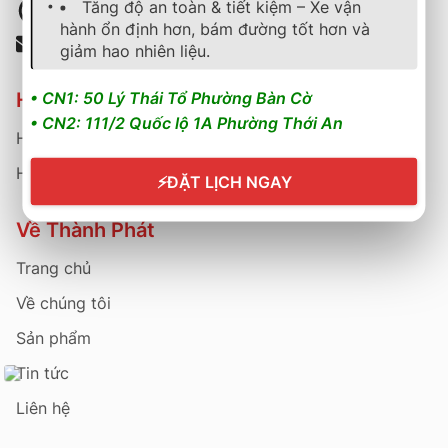
Tăng độ an toàn & tiết kiệm – Xe vận
Hotline: 0902729945 - 0904545472
hành ổn định hơn, bám đường tốt hơn và
Email: thanhphat48@gmail.com
giảm hao nhiên liệu.
Hỗ trợ khách hàng
• CN1: 50 Lý Thái Tổ Phường Bàn Cờ
• CN2: 111/2 Quốc lộ 1A Phường Thới An
Hướng dẫn mua hàng
Hướng dẫn bảo hành
⚡
ĐẶT LỊCH NGAY
Về Thành Phát
Trang chủ
Về chúng tôi
Sản phẩm
Tin tức
Liên hệ