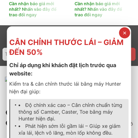
Cần nhận báo giá mới
Cần nhận báo giá mới
nhất? Nhấn vào đây để
nhất? Nhấn vào đây để
trao đổi ngay
trao đổi ngay
✕
CÂN CHỈNH THƯỚC LÁI – GIẢM
ĐẾN 50%
Chỉ áp dụng khi khách đặt lịch trước qua
website:
Kiểm tra & cân chỉnh thước lái bằng máy Hunter
hiện đại giúp:
Độ chính xác cao – Cân chỉnh chuẩn từng
thông số Camber, Caster, Toe bằng máy
50 Lý Thái Tổ, Phường Bàn Cờ, Thành phố Hồ Chí Minh
Hunter hiện đại.
111/2 Quốc lộ 1A, Phường Thới An, Quận 12, Thành phố Hồ
Phát hiện sớm lỗi gầm lái – Giúp xe giảm
Chí Minh
xỉa lái, lệch vô lăng, mòn lốp không đều.